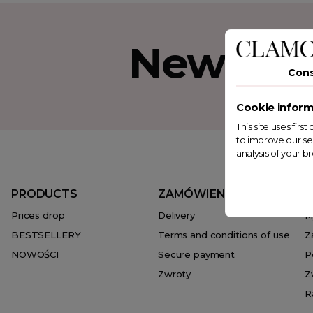
Newslet
Con
Cookie inform
This site uses fir
to improve our se
analysis of your b
PRODUCTS
ZAMÓWIENIA
T
Prices drop
Delivery
M
BESTSELLERY
Terms and conditions of use
Z
NOWOŚCI
Secure payment
P
Zwroty
Z
R