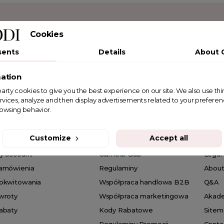
ter
Cookies
sents
Details
About 
ation
st party cookies to give you the best experience on our site. We also use th
rvices, analyze and then display advertisements related to your prefere
rowsing behavior.
Customize
Accept all
WOJE KONTO
PROGRAMY I PROMOCJE
CLA
y account
Clamodi Club
Legal
amówienia
Regulaminy
About
okwitowania
Współpraca handlowa B2B
Q&A
wroty
Współpraca marketingowa
Akad
abaty
Kody Rabatowe
Sitem
Regulaminy Promocji
Conta