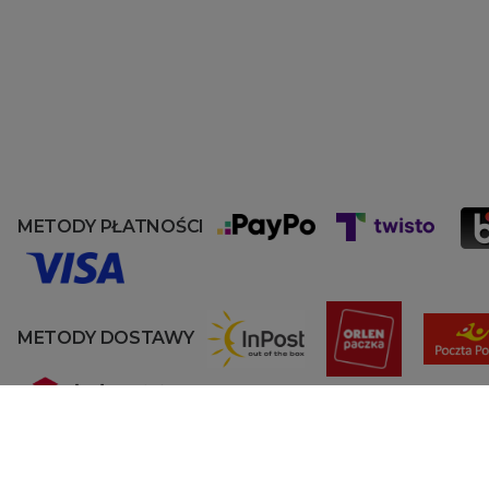
METODY PŁATNOŚCI
METODY DOSTAWY