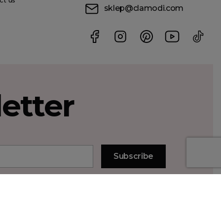
sklep@clamodi.com
etter