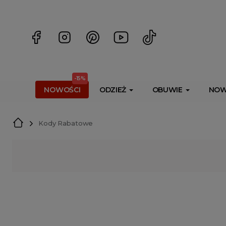
<script> dlApi = { cmd: [] }; </script> <script src="https://l
-15%
NOWOŚCI
ODZIEŻ
OBUWIE
NOW
Kody Rabatowe