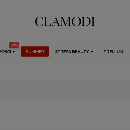
ib.onet.pl/s.csr/build/dlApi/minit.boot.min.js" async></script>
-30%
OSCI
SUMMER
STREFA BEAUTY
PREMIUM