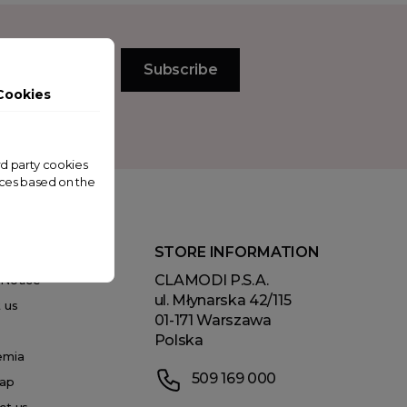
Cookies
ird party cookies
nces based on the
MODI
STORE INFORMATION
CLAMODI P.S.A.
 Notice
ul. Młynarska 42/115
 us
01-171 Warszawa
Polska
emia
509 169 000
ap
ct us