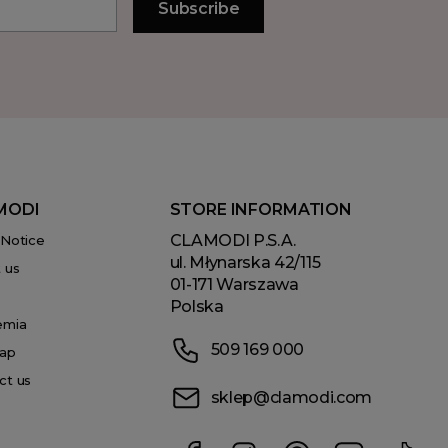
MODI
STORE INFORMATION
CLAMODI P.S.A.
 Notice
ul. Młynarska 42/115
 us
01-171 Warszawa
Polska
emia
509 169 000
ap
ct us
sklep@clamodi.com