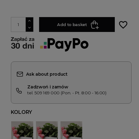
favorite_border
Add to basket
Ask about product
Zadzwoń i zamów
tel. 509 169 000 (Pon. - Pt. 8:00 - 16:00)
KOLORY