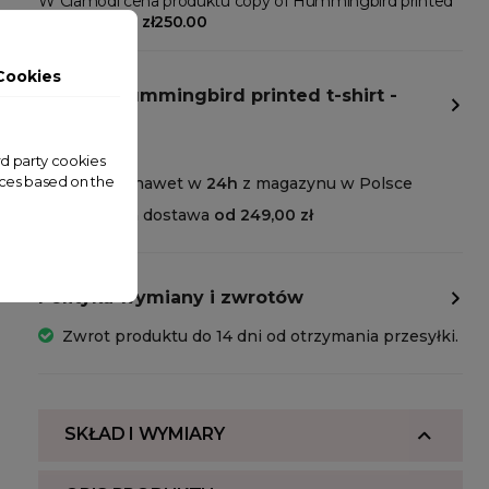
W Clamodi cena produktu copy of Hummingbird printed
t-shirt wynosi:
zł250.00
Cookies
copy of Hummingbird printed t-shirt -
Dostawa
ird party cookies
nces based on the
Wysyłka nawet w
24h
z magazynu w Polsce
Darmowa dostawa
od 249,00 zł
Polityka wymiany i zwrotów
Zwrot produktu do 14 dni od otrzymania przesyłki.
SKŁAD I WYMIARY