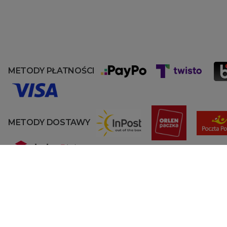
METODY PŁATNOŚCI
METODY DOSTAWY