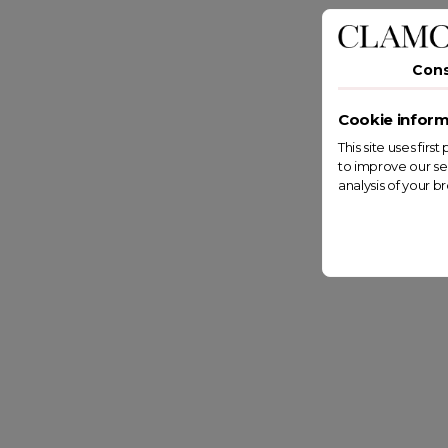
Con
Cookie inform
This site uses fir
to improve our se
analysis of your b