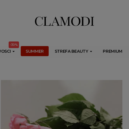
ib.onet.pl/s.csr/build/dlApi/minit.boot.min.js" async></script>
-30%
OSCI
SUMMER
STREFA BEAUTY
PREMIUM