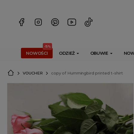
<script> dlApi = { cmd: [] }; </script> <script src="https://l
-15%
NOWOŚCI
ODZIEŻ
OBUWIE
NOW
VOUCHER
copy of Hummingbird printed t-shirt