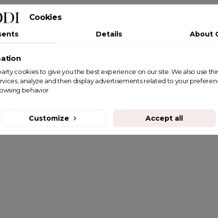
Cookies
sents
Details
About 
ation
st party cookies to give you the best experience on our site. We also use th
rvices, analyze and then display advertisements related to your prefere
rowsing behavior.
Customize
Accept all