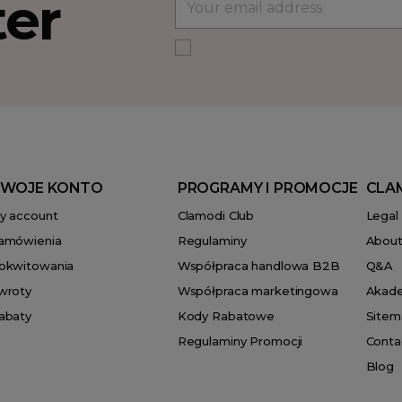
ter
WOJE KONTO
PROGRAMY I PROMOCJE
CLA
y account
Clamodi Club
Legal
amówienia
Regulaminy
About
okwitowania
Współpraca handlowa B2B
Q&A
wroty
Współpraca marketingowa
Akad
abaty
Kody Rabatowe
Sitem
Regulaminy Promocji
Conta
Blog