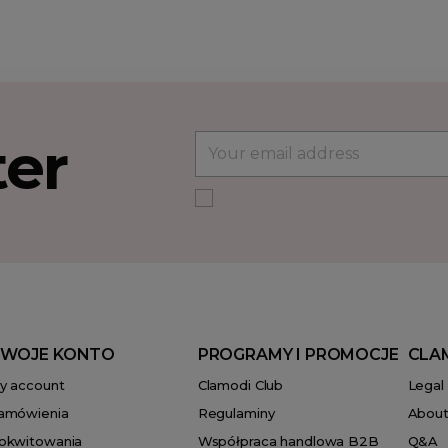
ter
WOJE KONTO
PROGRAMY I PROMOCJE
CLA
y account
Clamodi Club
Legal
amówienia
Regulaminy
About
okwitowania
Współpraca handlowa B2B
Q&A