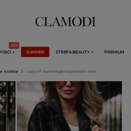
ib.onet.pl/s.csr/build/dlApi/minit.boot.min.js" async></script>
-30%
OSCI
SUMMER
STREFA BEAUTY
PREMIUM
e Krótkie
copy of Hummingbird printed t-shirt