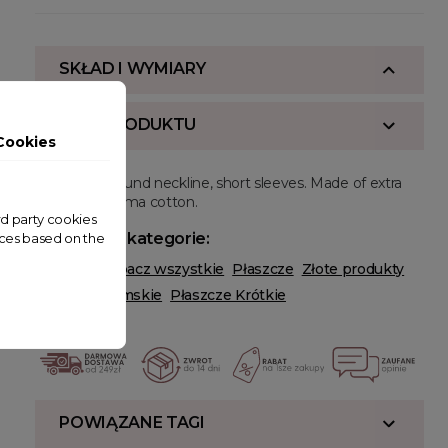
SKŁAD I WYMIARY
OPIS PRODUKTU
Cookies
Regular fit, round neckline, short sleeves. Made of extra
long staple pima cotton.
ird party cookies
Powiązane kategorie:
nces based on the
ODZIEŻ
Zobacz wszystkie
Płaszcze
Złote produkty
Płaszcze Damskie
Płaszcze Krótkie
POWIĄZANE TAGI