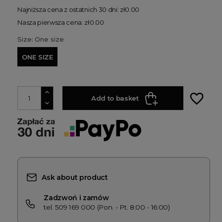
Najniższa cena z ostatnich 30 dni: zł0.00
Nasza pierwsza cena: zł0.00
Size: One size
ONE SIZE
favorite_border
Add to basket
Ask about product
Zadzwoń i zamów
tel. 509 169 000 (Pon. - Pt. 8:00 - 16:00)