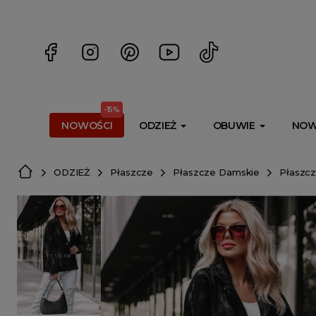
<script> dlApi = { cmd: [] }; </script> <script src="https://l
-15%
NOWOŚCI
ODZIEŻ
OBUWIE
NOW
ODZIEŻ
Płaszcze
Płaszcze Damskie
Płaszcz