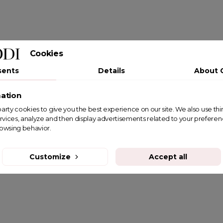
Cookies
sents
Details
About 
ation
st party cookies to give you the best experience on our site. We also use th
rvices, analyze and then display advertisements related to your prefere
rowsing behavior.
Customize
Accept all