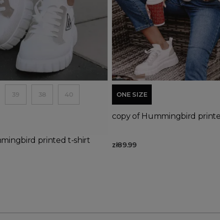
Out-of-Stock
d to basket
Add to basket
39
38
40
ONE SIZE
copy of Hummingbird printed
ingbird printed t-shirt
zł89.99