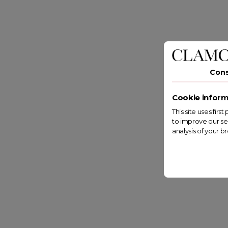
Con
Cookie inform
This site uses fir
to improve our se
analysis of your b