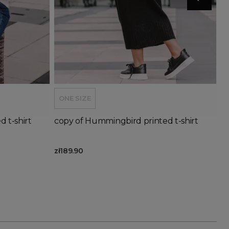
Add to basket
ONE SIZE
 t-shirt
copy of Hummingbird printed t-shirt
zł189.90