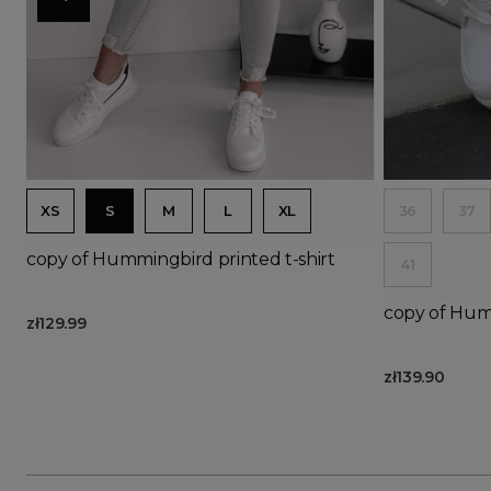
Ad
XS
S
M
L
XL
36
37
copy of Hummingbird printed t-shirt
41
copy of Humm
zł129.99
zł139.90