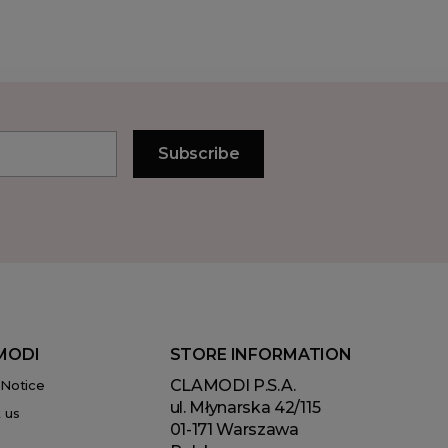
MODI
STORE INFORMATION
CLAMODI P.S.A.
 Notice
ul. Młynarska 42/115
 us
01-171 Warszawa