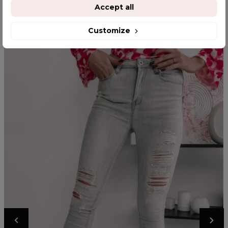
YOU MIGHT ALSO LIKE
Accept all
Customize