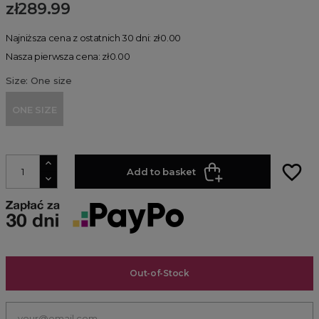
zł289.99
Najniższa cena z ostatnich 30 dni: zł0.00
Nasza pierwsza cena: zł0.00
Size: One size
ONE SIZE
favorite_border
Add to basket
Out-of-Stock