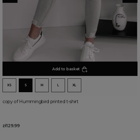
Add to basket
XS
S
M
L
XL
copy of Hummingbird printed t-shirt
zł129.99