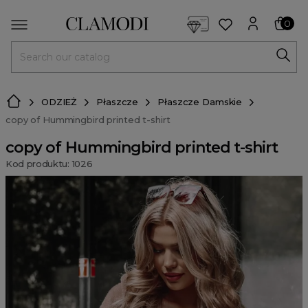
<script> dlApi = { cmd: [] }; </script> <script src="https://l
0
MENU
ODZIEŻ
Płaszcze
Płaszcze Damskie
copy of Hummingbird printed t-shirt
copy of Hummingbird printed t-shirt
Kod produktu: 1026