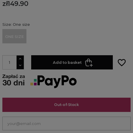
zł149.90
Size: One size
ONE SIZE
favorite_border
Add to basket
Out-of-Stock