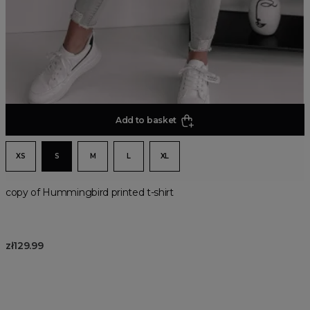
Add to basket
XS
S
M
L
XL
copy of Hummingbird printed t-shirt
zł129.99