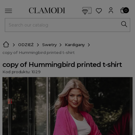
<script> dlApi = { cmd: [] }; </script> <script src="https://l
0
MENU
ODZIEŻ
Swetry
Kardigany
copy of Hummingbird printed t-shirt
copy of Hummingbird printed t-shirt
Kod produktu: 1029