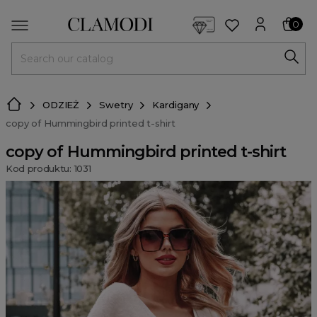
<script> dlApi = { cmd: [] }; </script> <script src="https://l
0
MENU
ODZIEŻ
Swetry
Kardigany
copy of Hummingbird printed t-shirt
copy of Hummingbird printed t-shirt
Kod produktu: 1031