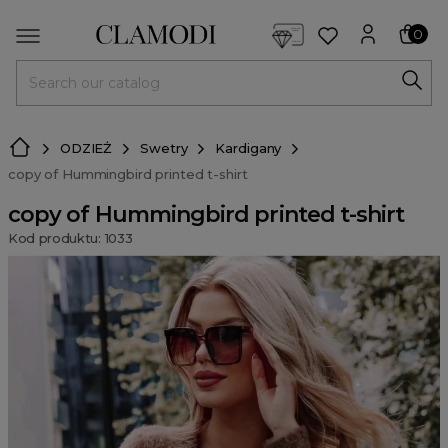
<script> dlApi = { cmd: [] }; </script> <script src="https://l
0
MENU
ODZIEŻ
Swetry
Kardigany
copy of Hummingbird printed t-shirt
copy of Hummingbird printed t-shirt
Kod produktu: 1033