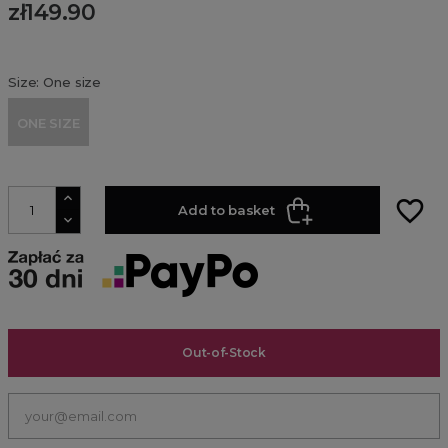
zł149.90
Size: One size
ONE SIZE
favorite_border
Add to basket
Out-of-Stock