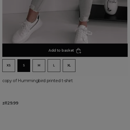
Add to basket
XS
S
M
L
XL
copy of Hummingbird printed t-shirt
zł129.99