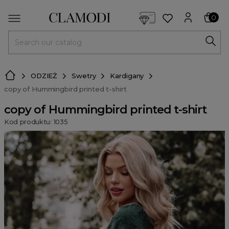
<script> dlApi = { cmd: [] }; </script> <script src="https://l
0
MENU
ODZIEŻ
Swetry
Kardigany
copy of Hummingbird printed t-shirt
copy of Hummingbird printed t-shirt
Kod produktu: 1035