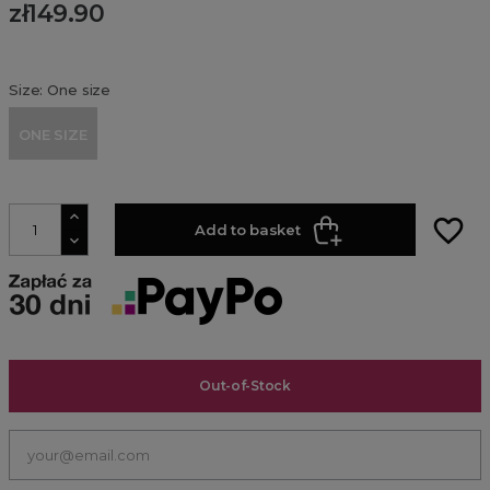
zł149.90
Size: One size
ONE SIZE
favorite_border
Add to basket
Out-of-Stock