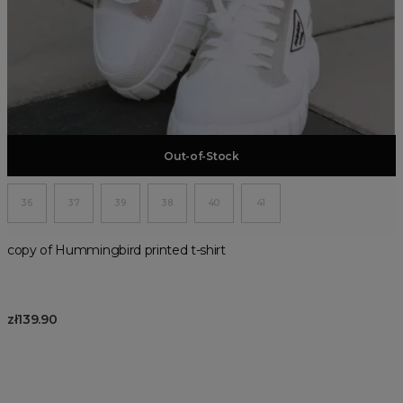
Add to basket
Out-of-Stock
36
37
39
38
40
41
copy of Hummingbird printed t-shirt
zł139.90