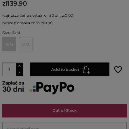
zł139.90
Najniższa cena z ostatnich 30 dni: zł0.00
Nasza pierwsza cena: zł0.00
Size: S/M
S/M
L/XL
favorite_border
Add to basket
Out-of-Stock