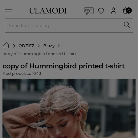
<script> dlApi = { cmd: [] }; </script> <script src="https://l
0
MENU
ODZIEŻ
Bluzy
copy of Hummingbird printed t-shirt
copy of Hummingbird printed t-shirt
Kod produktu: 1043