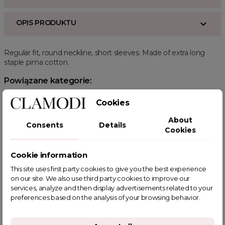
OPIS PRODUKTU
Regular fit, round neckline, short sleeves. Made of extra long
staple pima cotton.
Powiązane kategorie:
ODZIEŻ
Zobacz wszystkie
Bluzy
Swetry
Bluzy Rozpinane
Cookies
About
Consents
Details
Cookies
Cookie information
POWIĄZANE TAGI
This site uses first party cookies to give you the best experience
on our site. We also use third party cookies to improve our
services, analyze and then display advertisements related to your
preferences based on the analysis of your browsing behavior.
YOU MIGHT ALSO LIKE