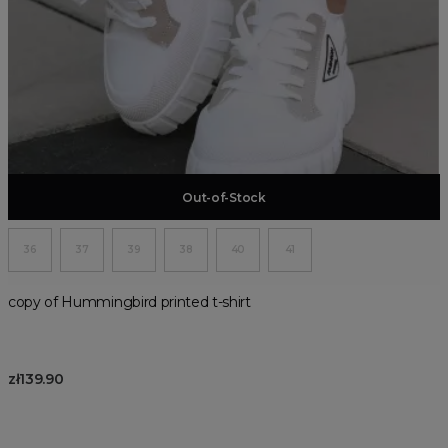
Add to basket
Out-of-Stock
36
37
39
38
40
41
copy of Hummingbird printed t-shirt
zł139.90