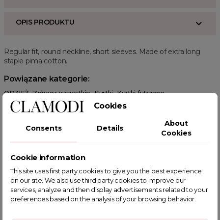
OPIS PRODUKTU
Regular fit, round neckline, short sleeves. Made of extra long
staple pima cotton.
Powiązane kategorie:
ODZIEŻ
Zobacz wszystkie
Kurtki
Kurtki futrzane
Futra damskie
Cookies
About
Consents
Details
Cookies
Cookie information
POWIĄZANE TAGI
This site uses first party cookies to give you the best experience
on our site. We also use third party cookies to improve our
services, analyze and then display advertisements related to your
preferences based on the analysis of your browsing behavior.