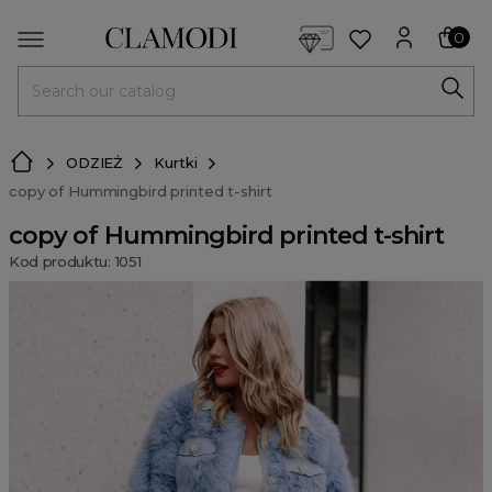
<script> dlApi = { cmd: [] }; </script> <script src="https://l
0
MENU
ODZIEŻ
Kurtki
copy of Hummingbird printed t-shirt
copy of Hummingbird printed t-shirt
Kod produktu: 1051