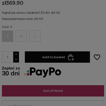
zł369.90
Najniższa cena z ostatnich 30 dni: zł0.00
Nasza pierwsza cena: zł0.00
Size: S
S
M
L
favorite_border
Add to basket
Out-of-Stock