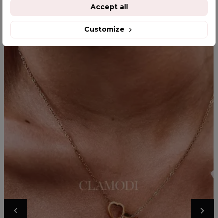
YOU MIGHT ALSO LIKE
Accept all
Customize