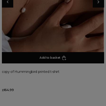
Add to basket
copy of Hummingbird printed t-shirt
zł64.99