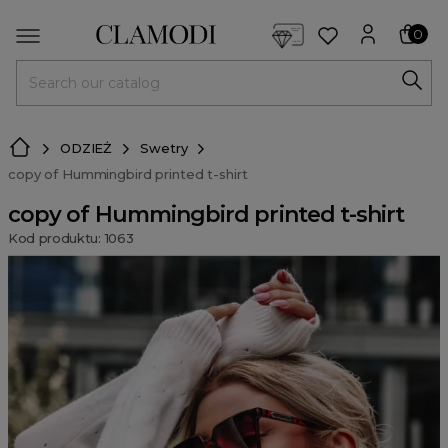
<script> dlApi = { cmd: [] }; </script> <script src="https://l
0
MENU
ODZIEŻ
Swetry
copy of Hummingbird printed t-shirt
copy of Hummingbird printed t-shirt
Kod produktu: 1063