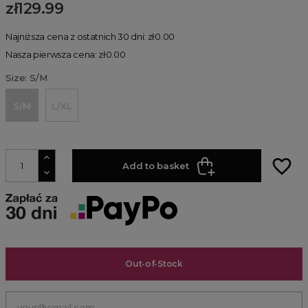
zł129.99
Najniższa cena z ostatnich 30 dni: zł0.00
Nasza pierwsza cena: zł0.00
Size: S/M
S/M
L/XL
favorite_border
Add to basket
Out-of-Stock