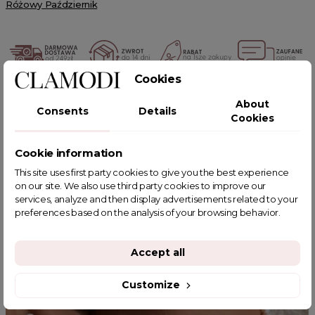
Różowy Październik
Cookies
POWIĄZANE TAGI
About
Consents
Details
Cookies
Cookie information
This site uses first party cookies to give you the best experience
YOU MIGHT ALSO LIKE
on our site. We also use third party cookies to improve our
services, analyze and then display advertisements related to your
preferences based on the analysis of your browsing behavior.
Accept all
Customize