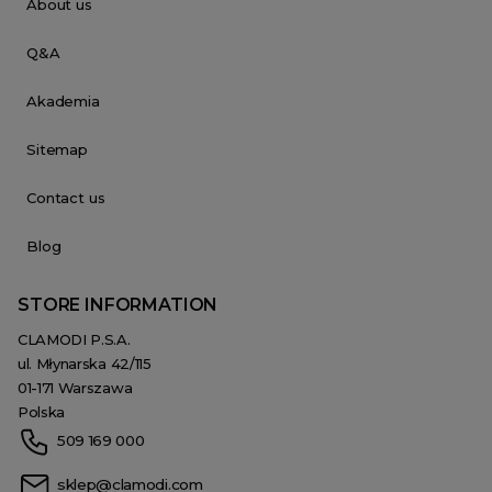
About us
Q&A
Akademia
Sitemap
Contact us
Blog
STORE INFORMATION
CLAMODI P.S.A.
ul. Młynarska 42/115
01-171 Warszawa
Polska
509 169 000
sklep@clamodi.com