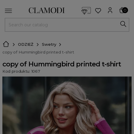
<script> dlApi = { cmd: [] }; </script> <script src="https://l
0
MENU
ODZIEŻ
Swetry
copy of Hummingbird printed t-shirt
copy of Hummingbird printed t-shirt
Kod produktu: 1067