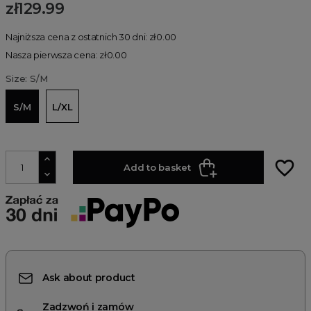
zł129.99
Najniższa cena z ostatnich 30 dni: zł0.00
Nasza pierwsza cena: zł0.00
Size: S/M
S/M
L/XL
favorite_border
Add to basket
Ask about product
Zadzwoń i zamów