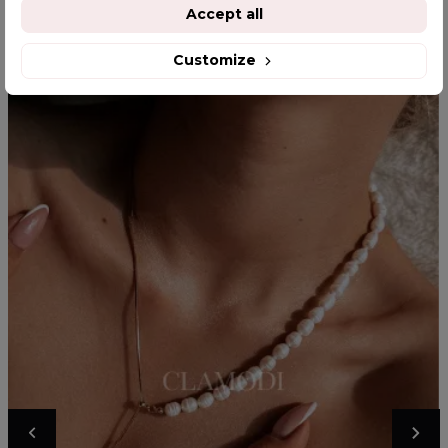
YOU MIGHT ALSO LIKE
Accept all
Customize