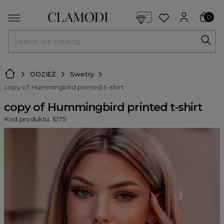
<script> dlApi = { cmd: [] }; </script> <script src="https://l
0
MENU
ODZIEŻ
Swetry
copy of Hummingbird printed t-shirt
copy of Hummingbird printed t-shirt
Kod produktu: 1075