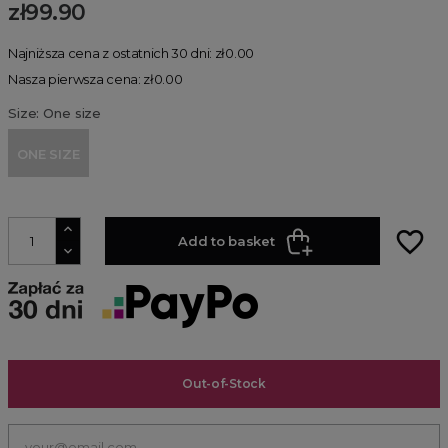
zł99.90
Najniższa cena z ostatnich 30 dni: zł0.00
Nasza pierwsza cena: zł0.00
Size: One size
ONE SIZE
favorite_border
Add to basket
Out-of-Stock