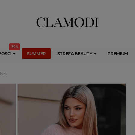
ib.onet.pl/s.csr/build/dlApi/minit.boot.min.js" async></script>
-30%
OSCI
SUMMER
STREFA BEAUTY
PREMIUM
hirt