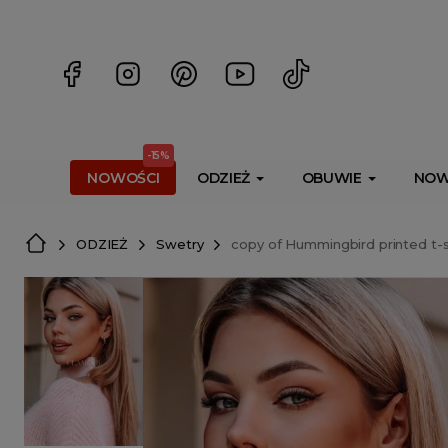
<script> dlApi = { cmd: [] }; </script> <script src="https://l
-15%
NOWOŚCI
ODZIEŻ
OBUWIE
NOW
ODZIEŻ
Swetry
copy of Hummingbird printed t-s