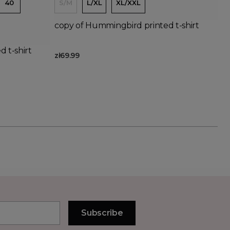
40
S/M
L/XL
XL/XXL
copy of Hummingbird printed t-shirt
 t-shirt
zł69.99