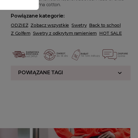
long staple pima cotton.
Powiązane kategorie:
ODZIEŻ
Zobacz wszystkie
Swetry
Back to school
Z Golfem
Swetry z odkrytym ramieniem
HOT SALE
POWIĄZANE TAGI