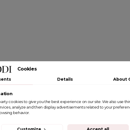
Cookies
sents
Details
About 
ation
st party cookies to give you the best experience on our site. We also use th
rvices, analyze and then display advertisements related to your prefere
rowsing behavior.
Customize
Accept all