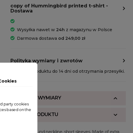
copy of Hummingbird printed t-shirt -
Dostawa
Wysyłka nawet w
24h
z magazynu w Polsce
Darmowa dostawa
od 249,00 zł
Polityka wymiany i zwrotów
Zwrot produktu do 14 dni od otrzymania przesyłki.
Cookies
SKŁAD I WYMIARY
ird party cookies
nces based on the
OPIS PRODUKTU
Regular fit, round neckline, short sleeves. Made of extra