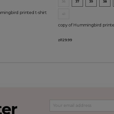
36
37
39
38
ingbird printed t-shirt
41
copy of Hummingbird printed
zł129.99
ter