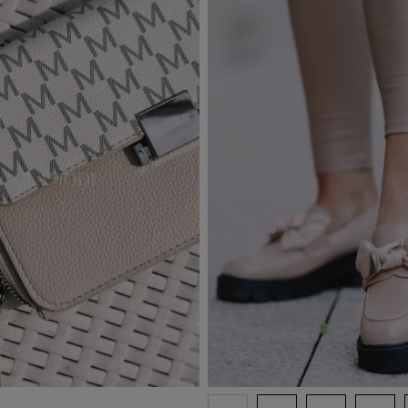
Out-of-Stock
d to basket
Add to basket