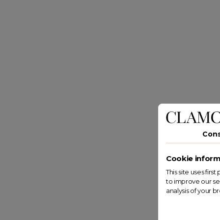
Con
Cookie inform
This site uses fir
to improve our se
analysis of your b