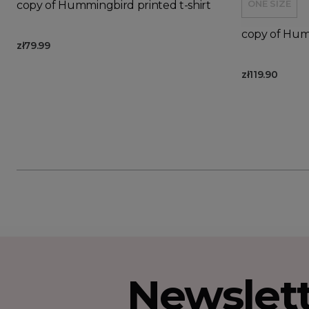
ONE SIZE
copy of Hummingbird printed t-shirt
copy of Humm
zł79.99
zł119.90
Newslet