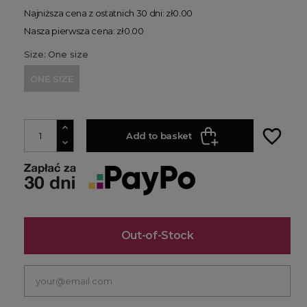
Najniższa cena z ostatnich 30 dni: zł0.00
Nasza pierwsza cena: zł0.00
Size: One size
ONE SIZE
favorite_border
Add to basket
Out-of-Stock