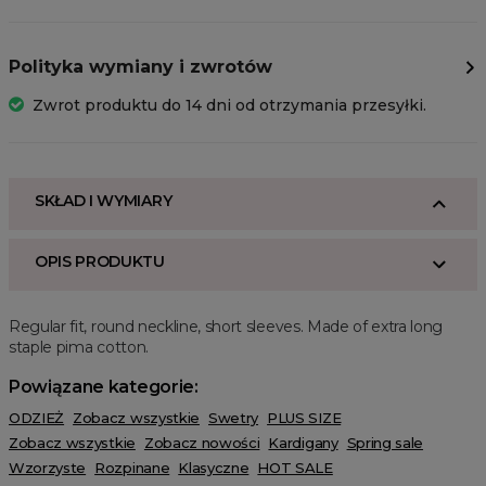
Polityka wymiany i zwrotów
Zwrot produktu do 14 dni od otrzymania przesyłki.
SKŁAD I WYMIARY
OPIS PRODUKTU
Regular fit, round neckline, short sleeves. Made of extra long
staple pima cotton.
Powiązane kategorie:
ODZIEŻ
Zobacz wszystkie
Swetry
PLUS SIZE
Zobacz wszystkie
Zobacz nowości
Kardigany
Spring sale
Wzorzyste
Rozpinane
Klasyczne
HOT SALE