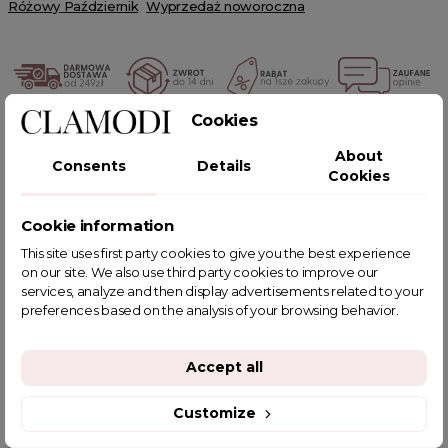
Różowy Październik
Wyprzedaż noworoczna
Cookies
POWIĄZANE TAGI
About
Consents
Details
Cookies
Cookie information
YOU MIGHT ALSO LIKE
This site uses first party cookies to give you the best experience
on our site. We also use third party cookies to improve our
services, analyze and then display advertisements related to your
preferences based on the analysis of your browsing behavior.
Accept all
Customize