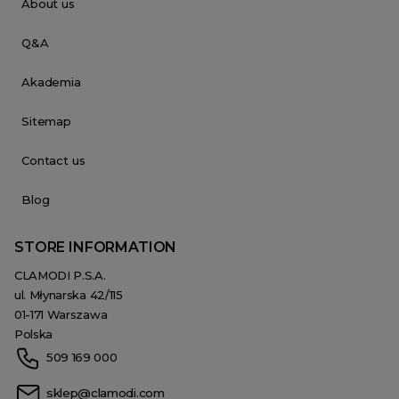
About us
Q&A
Akademia
Sitemap
Contact us
Blog
STORE INFORMATION
CLAMODI P.S.A.
ul. Młynarska 42/115
01-171 Warszawa
Polska
509 169 000
sklep@clamodi.com