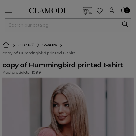
<script> dlApi = { cmd: [] }; </script> <script src="https://l
0
MENU
ODZIEŻ
Swetry
copy of Hummingbird printed t-shirt
copy of Hummingbird printed t-shirt
Kod produktu: 1099