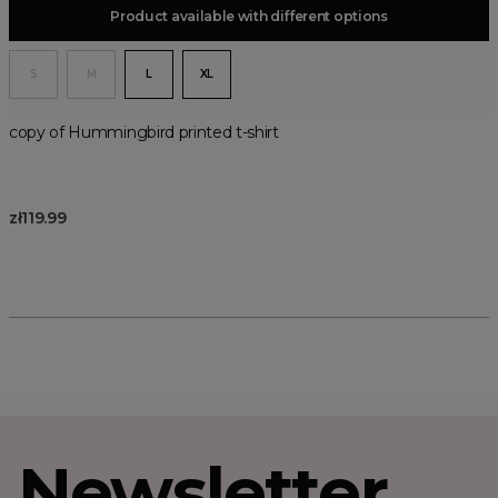
Product available with different options
Add to basket
S
M
L
XL
copy of Hummingbird printed t-shirt
zł119.99
Newsletter