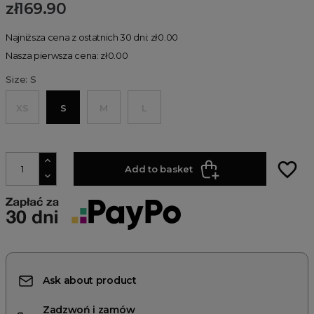
zł169.90
Najniższa cena z ostatnich 30 dni: zł0.00
Nasza pierwsza cena: zł0.00
Size: S
XS
S
M
L
favorite_border
Add to basket
Ask about product
Zadzwoń i zamów