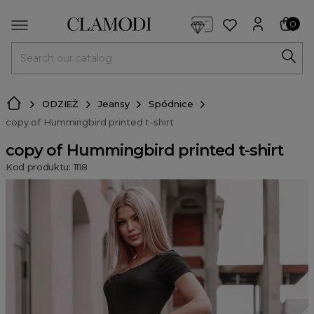
<script> dlApi = { cmd: [] }; </script> <script src="https://l
0
MENU
ODZIEŻ
Jeansy
Spódnice
copy of Hummingbird printed t-shirt
copy of Hummingbird printed t-shirt
Kod produktu: 1118