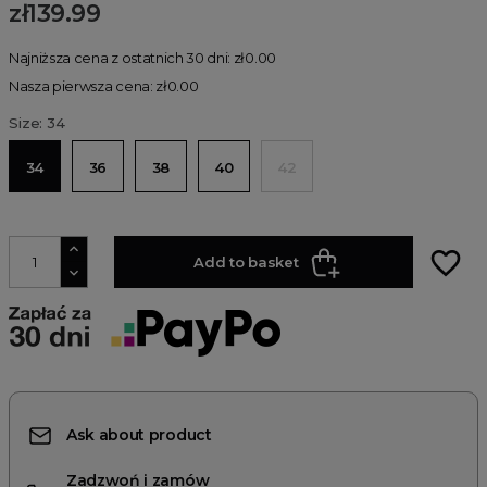
zł139.99
Najniższa cena z ostatnich 30 dni: zł0.00
Nasza pierwsza cena: zł0.00
Size: 34
34
36
38
40
42
favorite_border
Add to basket
Ask about product
Zadzwoń i zamów