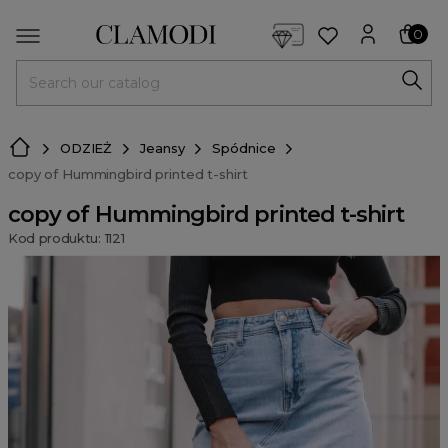
<script> dlApi = { cmd: [] }; </script> <script src="https://l
0
MENU
ODZIEŻ
Jeansy
Spódnice
copy of Hummingbird printed t-shirt
copy of Hummingbird printed t-shirt
Kod produktu: 1121