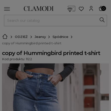
<script> dlApi = { cmd: [] }; </script> <script src="https://l
0
MENU
ODZIEŻ
Jeansy
Spódnice
copy of Hummingbird printed t-shirt
copy of Hummingbird printed t-shirt
Kod produktu: 1122