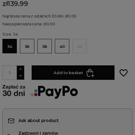
zł139.99
Najniższa cena z ostatnich 30 dni: zł0.00
Nasza pierwsza cena: zł0.00
Size: 34
34
36
38
40
42
favorite_border
Add to basket
Ask about product
Zadzwoń i zamów