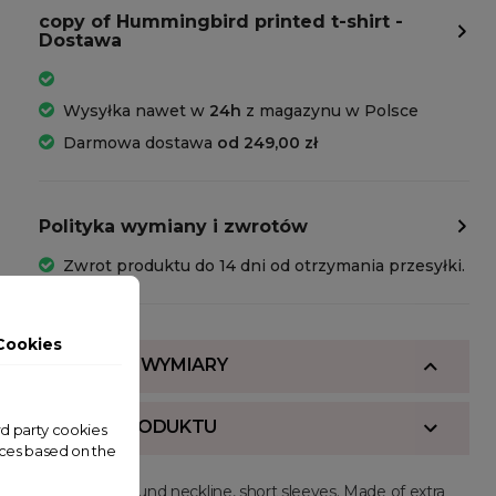
copy of Hummingbird printed t-shirt -
Dostawa
Wysyłka nawet w
24h
z magazynu w Polsce
Darmowa dostawa
od 249,00 zł
Polityka wymiany i zwrotów
Zwrot produktu do 14 dni od otrzymania przesyłki.
Cookies
SKŁAD I WYMIARY
OPIS PRODUKTU
ird party cookies
nces based on the
Regular fit, round neckline, short sleeves. Made of extra