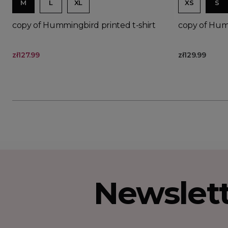
M
L
XL
XS
S
copy of Hummingbird printed t-shirt
copy of Humm
zł127.99
zł129.99
Newslet