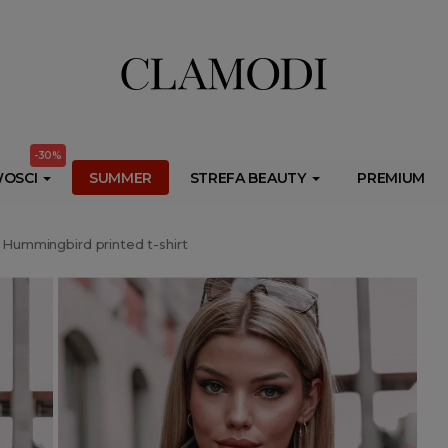
ib.onet.pl/s.csr/build/dlApi/minit.boot.min.js" async></script>
-30%
OSCI
SUMMER
STREFA BEAUTY
PREMIUM
 Hummingbird printed t-shirt