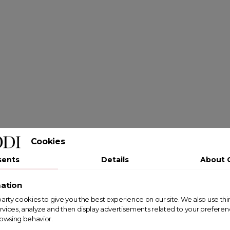
Cookies
sents
Details
About 
ation
st party cookies to give you the best experience on our site. We also use th
rvices, analyze and then display advertisements related to your prefere
rowsing behavior.