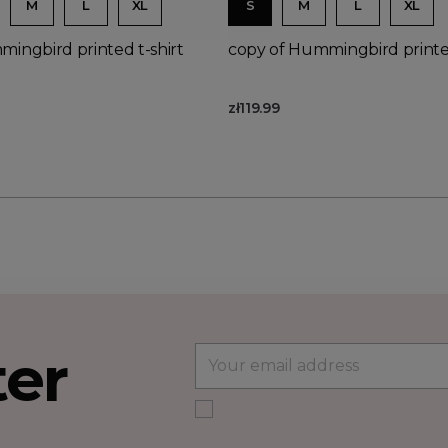
M
L
XL
S
M
L
XL
ingbird printed t-shirt
copy of Hummingbird printed
zł119.99
ter