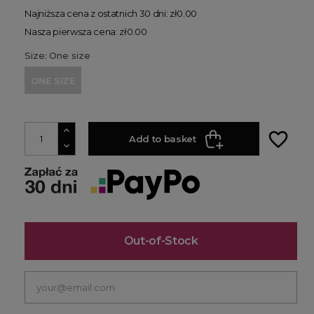
Najniższa cena z ostatnich 30 dni: zł0.00
Nasza pierwsza cena: zł0.00
Size: One size
ONE SIZE
favorite_border
Add to basket
Out-of-Stock