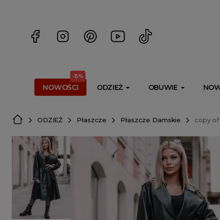
<script> dlApi = { cmd: [] }; </script> <script src="https://l
-15%
NOWOŚCI
ODZIEŻ
OBUWIE
NOW
ODZIEŻ
Płaszcze
Płaszcze Damskie
copy of