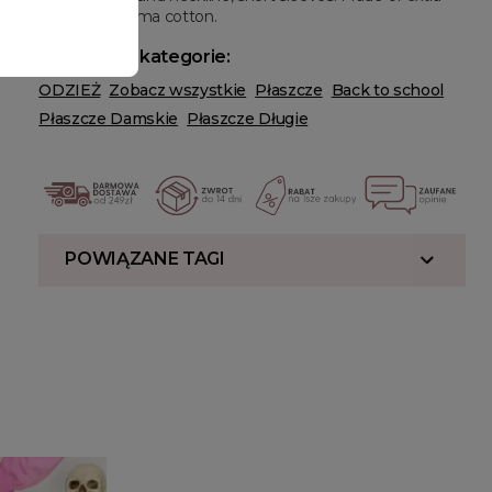
long staple pima cotton.
Powiązane kategorie:
ODZIEŻ
Zobacz wszystkie
Płaszcze
Back to school
Płaszcze Damskie
Płaszcze Długie
POWIĄZANE TAGI