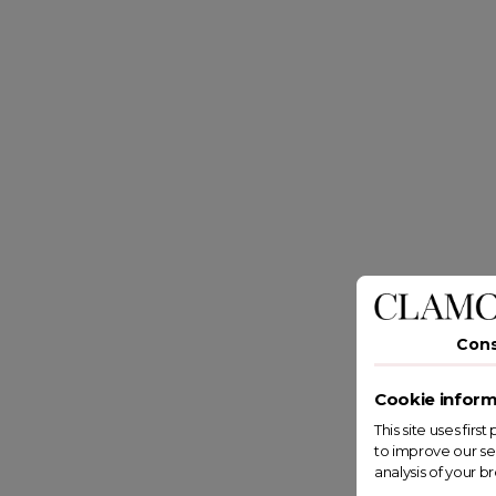
Con
Cookie inform
This site uses fir
to improve our se
analysis of your b