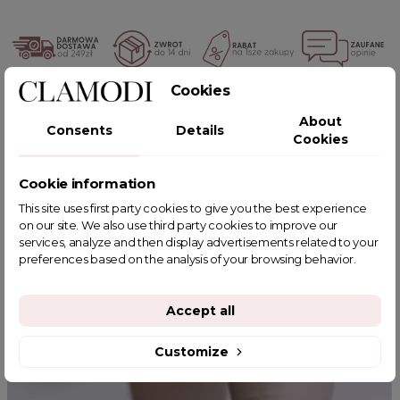
Cookies
POWIĄZANE TAGI
About
Consents
Details
Cookies
Cookie information
YOU MIGHT ALSO LIKE
This site uses first party cookies to give you the best experience
on our site. We also use third party cookies to improve our
services, analyze and then display advertisements related to your
preferences based on the analysis of your browsing behavior.
Accept all
Customize