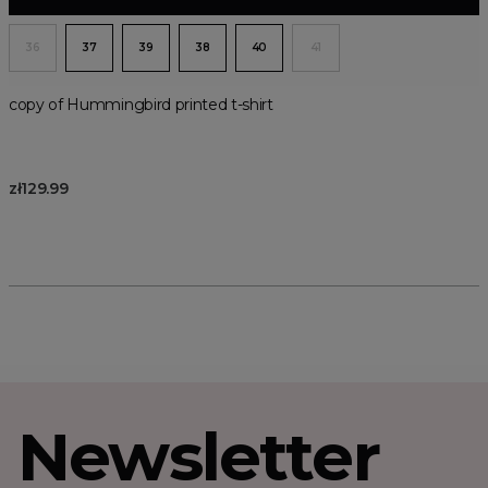
36
37
39
38
40
41
copy of Hummingbird printed t-shirt
zł129.99
Newsletter