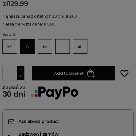
zł129.99
Najniższa cena z ostatnich 30 dni: zł0.00
Nasza pierwsza cena: zł0.00
Size: S
XS
S
M
L
XL
favorite_border
Add to basket
Ask about product
Zadzwoń i zamów