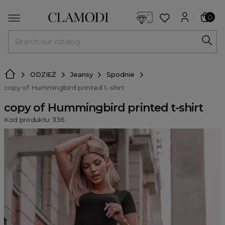
<script> dlApi = { cmd: [] }; </script> <script src="https://l
0
MENU
ODZIEŻ
Jeansy
Spodnie
copy of Hummingbird printed t-shirt
copy of Hummingbird printed t-shirt
Kod produktu: 1136