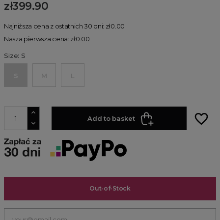
zł399.90
Najniższa cena z ostatnich 30 dni: zł0.00
Nasza pierwsza cena: zł0.00
Size: S
S
M
L
favorite_border
Add to basket
Out-of-Stock