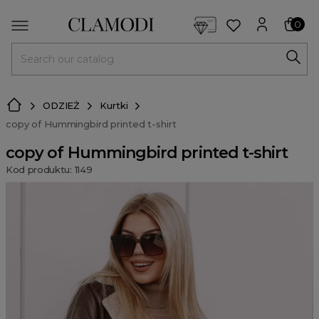
<script> dlApi = { cmd: [] }; </script> <script src="https://l
0
MENU
ODZIEŻ
Kurtki
copy of Hummingbird printed t-shirt
copy of Hummingbird printed t-shirt
Kod produktu: 1149