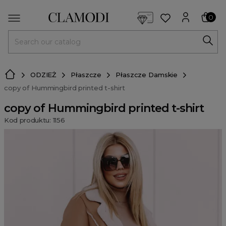
<script> dlApi = { cmd: [] }; </script> <script src="https://l
0
MENU
ODZIEŻ
Płaszcze
Płaszcze Damskie
copy of Hummingbird printed t-shirt
copy of Hummingbird printed t-shirt
Kod produktu: 1156