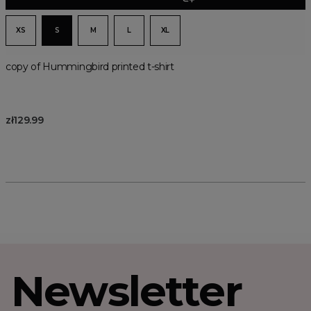
XS
S
M
L
XL
copy of Hummingbird printed t-shirt
zł129.99
Newsletter