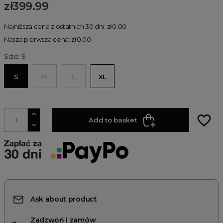
zł399.99
Najniższa cena z ostatnich 30 dni: zł0.00
Nasza pierwsza cena: zł0.00
Size: S
S
M
L
XL
favorite_border
Add to basket
Ask about product
Zadzwoń i zamów