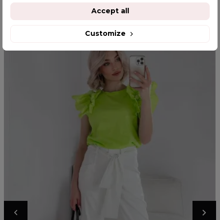
YOU MIGHT ALSO LIKE
Accept all
Customize