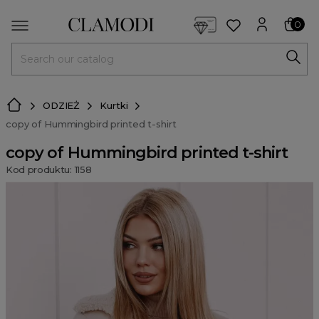
<script> dlApi = { cmd: [] }; </script> <script src="https://l
0
MENU
ODZIEŻ
Kurtki
copy of Hummingbird printed t-shirt
copy of Hummingbird printed t-shirt
Kod produktu: 1158