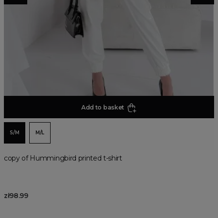
Add to basket
S/M
M/L
copy of Hummingbird printed t-shirt
zł98.99