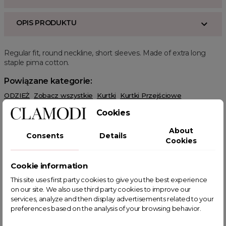
OPIS PRODUKTU
Regular fit, round neckline, short sleeves. Made of extra long
staple pima cotton.
Powiązane kategorie:
ODZIEŻ
Zobacz wszystkie
Kurtki
Kurtki Przejściowe
Ramoneski
Cookies
About
Consents
Details
Cookies
Cookie information
POWIĄZANE TAGI
This site uses first party cookies to give you the best experience
on our site. We also use third party cookies to improve our
services, analyze and then display advertisements related to your
preferences based on the analysis of your browsing behavior.