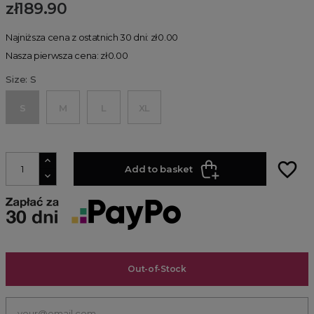
zł189.90
Najniższa cena z ostatnich 30 dni: zł0.00
Nasza pierwsza cena: zł0.00
Size: S
S
M
L
XL
favorite_border
Add to basket
Out-of-Stock