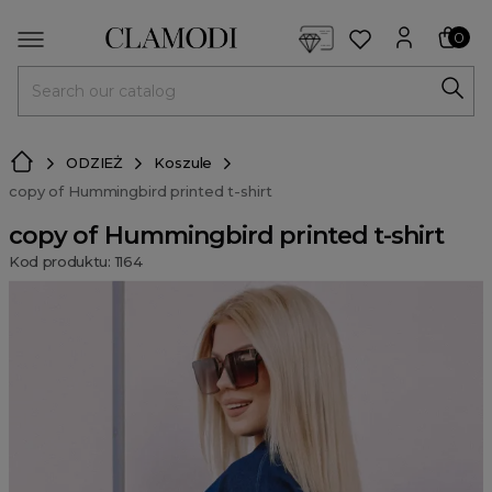
<script> dlApi = { cmd: [] }; </script> <script src="https://l
0
MENU
ODZIEŻ
Koszule
copy of Hummingbird printed t-shirt
copy of Hummingbird printed t-shirt
Kod produktu: 1164