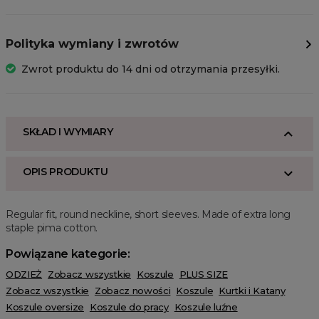
Polityka wymiany i zwrotów
Zwrot produktu do 14 dni od otrzymania przesyłki.
SKŁAD I WYMIARY
OPIS PRODUKTU
Regular fit, round neckline, short sleeves. Made of extra long
staple pima cotton.
Powiązane kategorie:
ODZIEŻ
Zobacz wszystkie
Koszule
PLUS SIZE
Zobacz wszystkie
Zobacz nowości
Koszule
Kurtki i Katany
Koszule oversize
Koszule do pracy
Koszule luźne