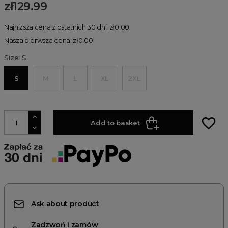
zł129.99
Najniższa cena z ostatnich 30 dni: zł0.00
Nasza pierwsza cena: zł0.00
Size: S
S
M
L
XL
2XL
favorite_border
Add to basket
Ask about product
Zadzwoń i zamów