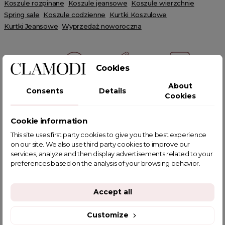
Koszule rozpinane
Koszule jeansowe
Koszule wierzchnie
Spring sale
Koszule codzienne
Kurtki Koszulowe
Kurtki Jeansowe
Wyprzedaż noworoczna
Cookies
About
Consents
Details
POWIĄZANE TAGI
Cookies
Cookie information
This site uses first party cookies to give you the best experience
on our site. We also use third party cookies to improve our
YOU MIGHT ALSO LIKE
services, analyze and then display advertisements related to your
preferences based on the analysis of your browsing behavior.
Accept all
Customize