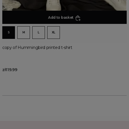
Add to basket
S
M
L
XL
copy of Hummingbird printed t-shirt
zł119.99