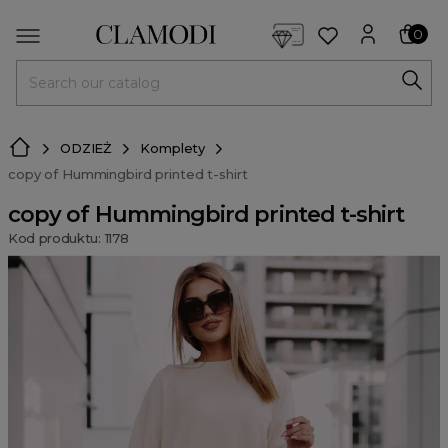
<script> dlApi = { cmd: [] }; </script> <script src="https://l
0
MENU
ODZIEŻ
Komplety
copy of Hummingbird printed t-shirt
copy of Hummingbird printed t-shirt
Kod produktu: 1178