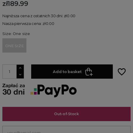
zł189.99
Najniższa cena z ostatnich 30 dni: zł0.00
Nasza pierwsza cena: zł0.00
Size: One size
ONE SIZE
favorite_border
Add to basket
Out-of-Stock