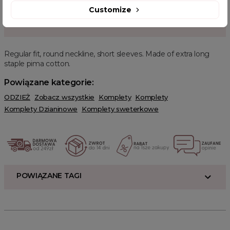
Customize
OPIS PRODUKTU
Regular fit, round neckline, short sleeves. Made of extra long
staple pima cotton.
Powiązane kategorie:
ODZIEŻ
Zobacz wszystkie
Komplety
Komplety
Komplety Dzianinowe
Komplety sweterkowe
POWIĄZANE TAGI