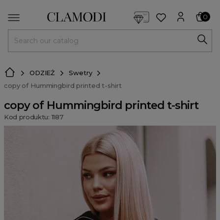
<script> dlApi = { cmd: [] }; </script> <script src="https://l
0
MENU
ODZIEŻ
Swetry
copy of Hummingbird printed t-shirt
copy of Hummingbird printed t-shirt
Kod produktu: 1187