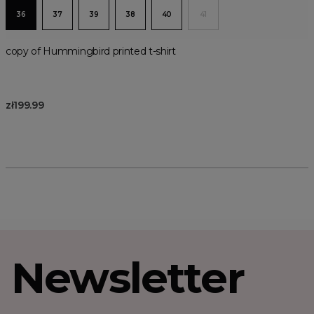
36
37
39
38
40
41
copy of Hummingbird printed t-shirt
zł199.99
Newsletter