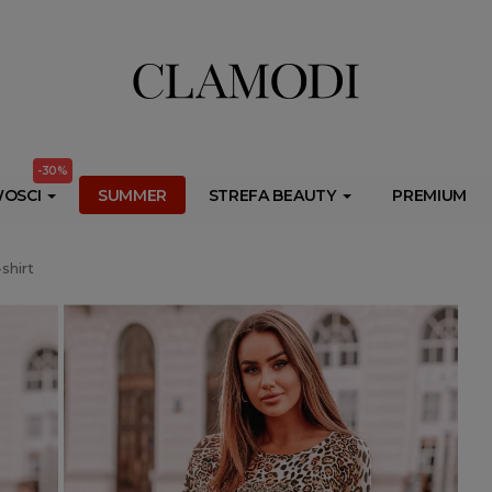
ib.onet.pl/s.csr/build/dlApi/minit.boot.min.js" async></script>
-30%
OSCI
SUMMER
STREFA BEAUTY
PREMIUM
shirt