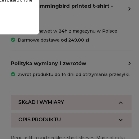
nces based on the
copy of Hummingbird printed t-shirt -
Dostawa
Wysyłka nawet w
24h
z magazynu w Polsce
Darmowa dostawa
od 249,00 zł
Polityka wymiany i zwrotów
Zwrot produktu do 14 dni od otrzymania przesyłki.
SKŁAD I WYMIARY
OPIS PRODUKTU
Regular fit, round neckline, short sleeves. Made of extra