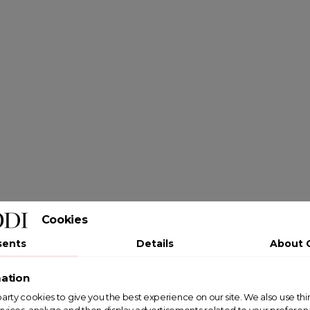
Cookies
sents
Details
About 
ation
st party cookies to give you the best experience on our site. We also use th