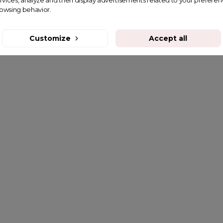
rvices, analyze and then display advertisements related to your prefere
rowsing behavior.
Customize
Accept all