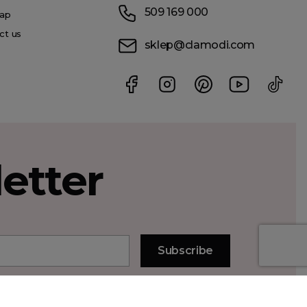
509 169 000
ap
ct us
sklep@clamodi.com
etter