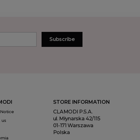
MODI
STORE INFORMATION
CLAMODI P.S.A.
 Notice
ul. Młynarska 42/115
 us
01-171 Warszawa
Polska
emia