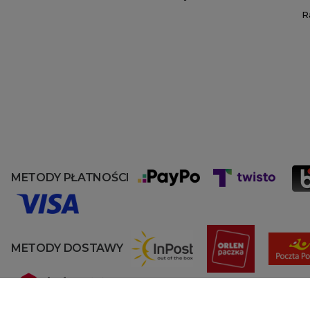
R
METODY PŁATNOŚCI
METODY DOSTAWY