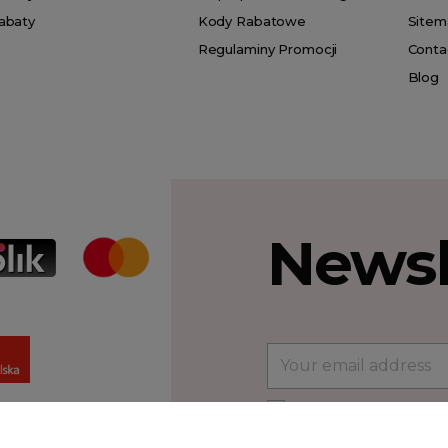
abaty
Kody Rabatowe
Sitem
Regulaminy Promocji
Conta
Blog
Newsl