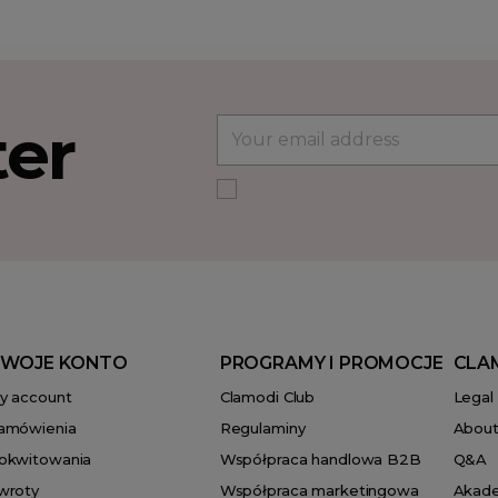
ter
WOJE KONTO
PROGRAMY I PROMOCJE
CLA
y account
Clamodi Club
Legal
amówienia
Regulaminy
About
okwitowania
Współpraca handlowa B2B
Q&A
wroty
Współpraca marketingowa
Akad