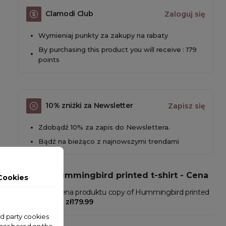
Clamodi Club
Zaloguj się
Wymieniaj punkty za zakupy na rabaty
By purchasing this product you will receive : 179
points
10% zniżki za Newsletter
Zapisz się
Zdobądź 10% za zapis do Newslettera.
Bądź na bieżąco z najnowszymi trendami
copy of Hummingbird printed t-shirt - Cena
Cookies
W Clamodi cena produktu copy of Hummingbird printed
t-shirt wynosi:
zł179.99
ird party cookies