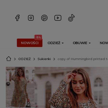
<script> dlApi = { cmd: [] }; </script> <script src="https://l
-15%
NOWOŚCI
ODZIEŻ
OBUWIE
NOW
ODZIEŻ
Sukienki
copy of Hummingbird printed t-