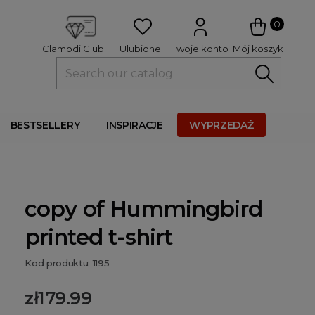
 
0
Ulubione
Twoje konto
Mój koszyk
Clamodi Club
BESTSELLERY
INSPIRACJE
WYPRZEDAŻ
copy of Hummingbird
printed t-shirt
Kod produktu: 1195
zł179.99