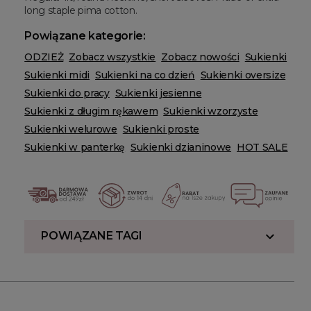
long staple pima cotton.
Powiązane kategorie:
ODZIEŻ
Zobacz wszystkie
Zobacz nowości
Sukienki
Sukienki midi
Sukienki na co dzień
Sukienki oversize
Sukienki do pracy
Sukienki jesienne
Sukienki z długim rękawem
Sukienki wzorzyste
Sukienki welurowe
Sukienki proste
Sukienki w panterkę
Sukienki dzianinowe
HOT SALE
POWIĄZANE TAGI