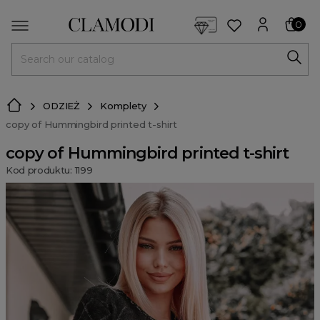
<script> dlApi = { cmd: [] }; </script> <script src="https://l
0
MENU
ODZIEŻ
Komplety
copy of Hummingbird printed t-shirt
copy of Hummingbird printed t-shirt
Kod produktu: 1199