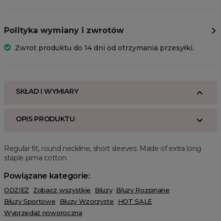
Polityka wymiany i zwrotów
Zwrot produktu do 14 dni od otrzymania przesyłki.
SKŁAD I WYMIARY
OPIS PRODUKTU
Regular fit, round neckline, short sleeves. Made of extra long
staple pima cotton.
Powiązane kategorie:
ODZIEŻ
Zobacz wszystkie
Bluzy
Bluzy Rozpinane
Bluzy Sportowe
Bluzy Wzorzyste
HOT SALE
Wyprzedaż noworoczna