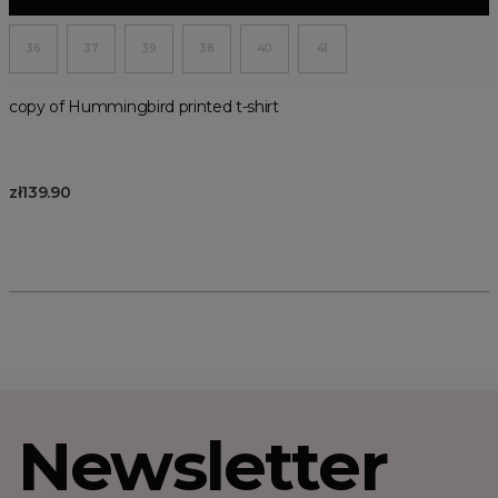
36
37
39
38
40
41
copy of Hummingbird printed t-shirt
zł139.90
Newsletter