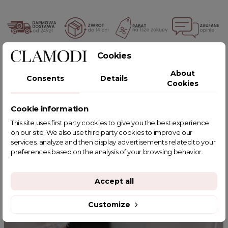
Cookies
POWIĄZANE TAGI
About
Consents
Details
Cookies
Cookie information
YOU MIGHT ALSO LIKE
This site uses first party cookies to give you the best experience
on our site. We also use third party cookies to improve our
services, analyze and then display advertisements related to your
preferences based on the analysis of your browsing behavior.
Accept all
Customize