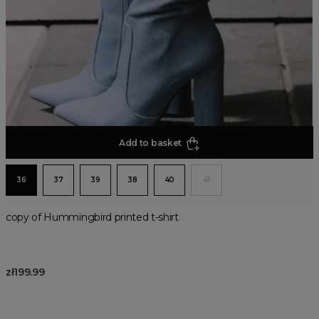
Add to basket
36
37
39
38
40
41
copy of Hummingbird printed t-shirt
zł199.99