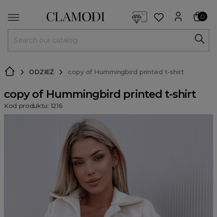
<script> dlApi = { cmd: [] }; </script> <script src="https://l
0
MENU
ODZIEŻ
copy of Hummingbird printed t-shirt
copy of Hummingbird printed t-shirt
Kod produktu: 1216