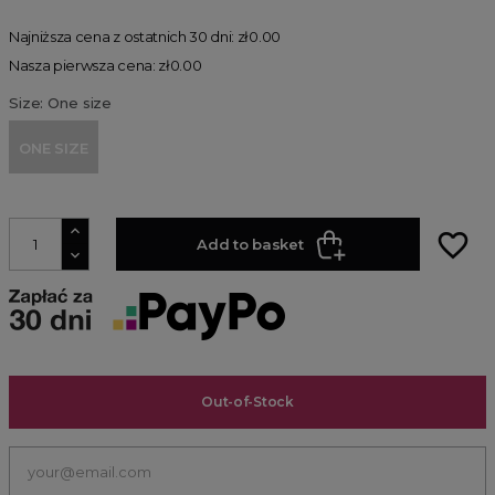
Najniższa cena z ostatnich 30 dni: zł0.00
Nasza pierwsza cena: zł0.00
Size: One size
ONE SIZE
favorite_border
Add to basket
Out-of-Stock