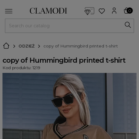
<script> dlApi = { cmd: [] }; </script> <script src="https://l
0
MENU
ODZIEŻ
copy of Hummingbird printed t-shirt
copy of Hummingbird printed t-shirt
Kod produktu: 1219