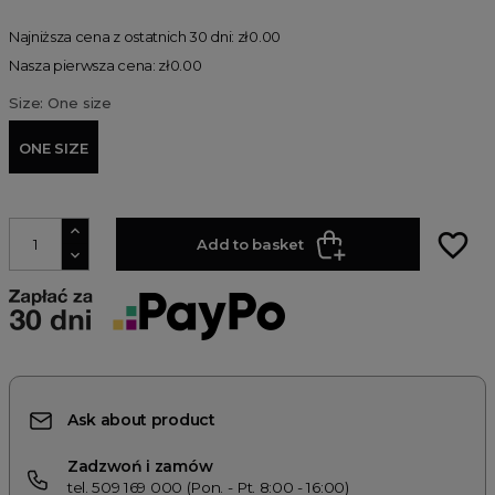
Najniższa cena z ostatnich 30 dni: zł0.00
Nasza pierwsza cena: zł0.00
Size: One size
ONE SIZE
favorite_border
Add to basket
Ask about product
Zadzwoń i zamów
tel. 509 169 000 (Pon. - Pt. 8:00 - 16:00)