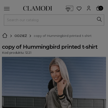
<script> dlApi = { cmd: [] }; </script> <script src="https://l
0
MENU
ODZIEŻ
copy of Hummingbird printed t-shirt
copy of Hummingbird printed t-shirt
Kod produktu: 1221