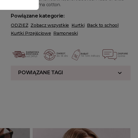
long staple pima cotton.
Powiązane kategorie:
ODZIEŻ
Zobacz wszystkie
Kurtki
Back to school
Kurtki Przejściowe
Ramoneski
POWIĄZANE TAGI