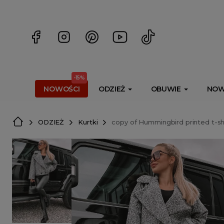
<script> dlApi = { cmd: [] }; </script> <script src="https://l
-15%
NOWOŚCI
ODZIEŻ
OBUWIE
NOW
ODZIEŻ
Kurtki
copy of Hummingbird printed t-sh