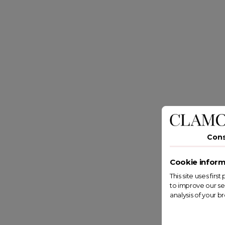
Con
Cookie inform
This site uses fir
to improve our se
analysis of your b