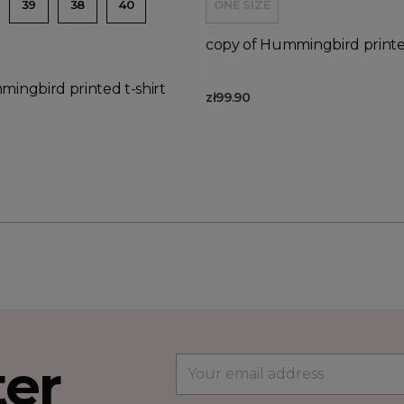
39
38
40
ONE SIZE
copy of Hummingbird printed
ingbird printed t-shirt
zł99.90
ter