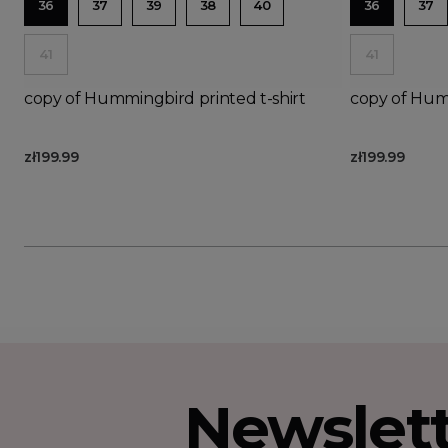
36
37
39
38
40
36
37
41
41
copy of Hummingbird printed t-shirt
copy of Humm
zł199.99
zł199.99
Newslet