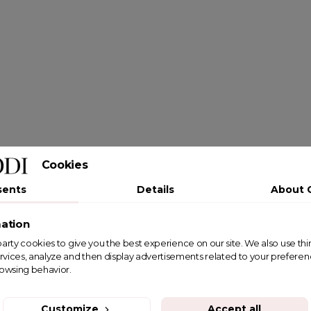
Cookies
sents
Details
About 
ation
st party cookies to give you the best experience on our site. We also use th
rvices, analyze and then display advertisements related to your prefere
rowsing behavior.
Customize
Accept all