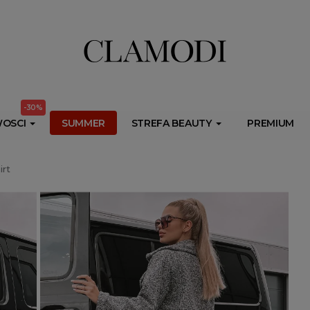
ib.onet.pl/s.csr/build/dlApi/minit.boot.min.js" async></script>
-30%
OSCI
SUMMER
STREFA BEAUTY
PREMIUM
irt