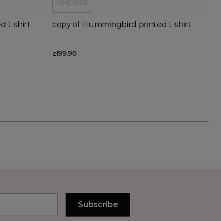
ONE SIZE
 t-shirt
copy of Hummingbird printed t-shirt
zł99.90