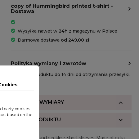
copy of Hummingbird printed t-shirt -
Dostawa
Wysyłka nawet w
24h
z magazynu w Polsce
Darmowa dostawa
od 249,00 zł
Polityka wymiany i zwrotów
Zwrot produktu do 14 dni od otrzymania przesyłki.
Cookies
SKŁAD I WYMIARY
ird party cookies
nces based on the
OPIS PRODUKTU
Regular fit, round neckline, short sleeves. Made of extra