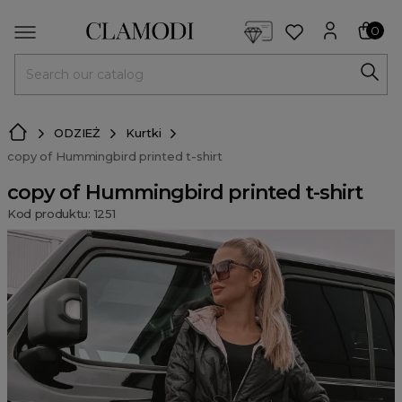
<script> dlApi = { cmd: [] }; </script> <script src="https://l
0
MENU
ODZIEŻ
Kurtki
copy of Hummingbird printed t-shirt
copy of Hummingbird printed t-shirt
Kod produktu: 1251