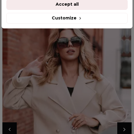
YOU MIGHT ALSO LIKE
Accept all
Customize