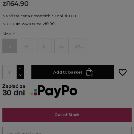
zł164.90
Najniższa cena z ostatnich 30 dni: zł0.00
Nasza pierwsza cena: zł0.00
Size: S
S
M
L
XL
2XL
favorite_border
Add to basket
Out-of-Stock