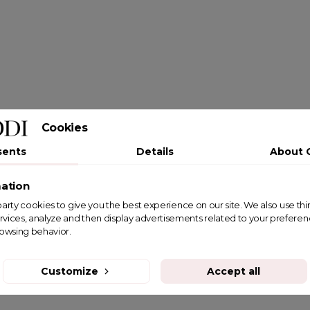
Cookies
sents
Details
About 
ation
st party cookies to give you the best experience on our site. We also use th
rvices, analyze and then display advertisements related to your prefere
rowsing behavior.
Customize
Accept all