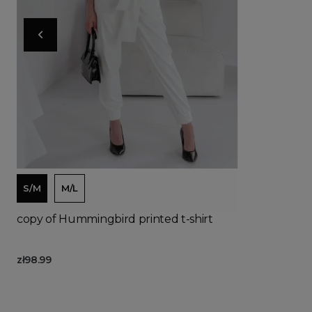
Ad
S/M
M/L
copy of Hummingbird printed t-shirt
zł98.99