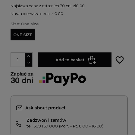
Najniższa cena z ostatnich 30 dni: zł0.00
Nasza pierwsza cena: zł0.00
Size: One size
ONE SIZE
favorite_border
Add to basket
Ask about product
Zadzwoń i zamów
tel. 509 169 000 (Pon. - Pt. 8:00 - 16:00)