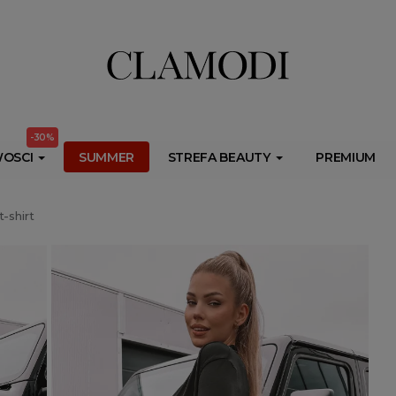
ib.onet.pl/s.csr/build/dlApi/minit.boot.min.js" async></script>
-30%
OSCI
SUMMER
STREFA BEAUTY
PREMIUM
-shirt