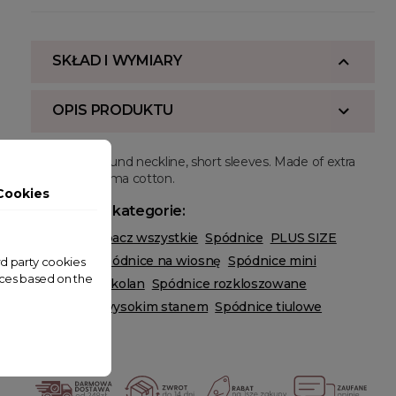
SKŁAD I WYMIARY
OPIS PRODUKTU
Regular fit, round neckline, short sleeves. Made of extra
long staple pima cotton.
Cookies
Powiązane kategorie:
ODZIEŻ
Zobacz wszystkie
Spódnice
PLUS SIZE
Spódnice
Spódnice na wiosnę
Spódnice mini
ird party cookies
nces based on the
Spódnice do kolan
Spódnice rozkloszowane
Spódnice z wysokim stanem
Spódnice tiulowe
HOT SALE