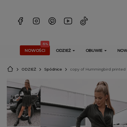
<script> dlApi = { cmd: [] }; </script> <script src="https://l
-15%
NOWOŚCI
ODZIEŻ
OBUWIE
NOW
ODZIEŻ
Spódnice
copy of Hummingbird printed t