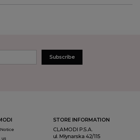
MODI
STORE INFORMATION
CLAMODI P.S.A.
 Notice
ul. Młynarska 42/115
 us