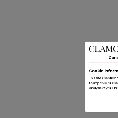
Con
Cookie inform
This site uses fir
to improve our se
analysis of your b