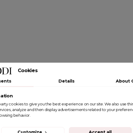
Cookies
sents
Details
About 
ation
st party cookies to give you the best experience on our site. We also use th
rvices, analyze and then display advertisements related to your prefere
rowsing behavior.
Customize
Accept all