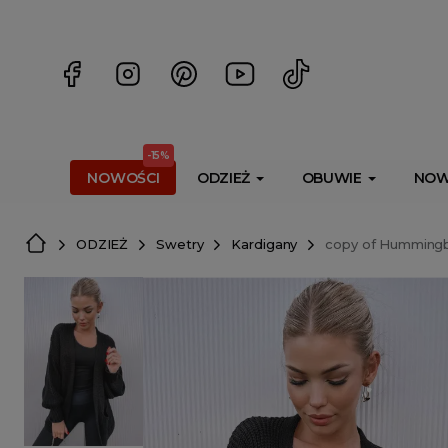
<script> dlApi = { cmd: [] }; </script> <script src="https://l
-15%
NOWOŚCI
ODZIEŻ
OBUWIE
NOW
ODZIEŻ
Swetry
Kardigany
copy of Hummingbi