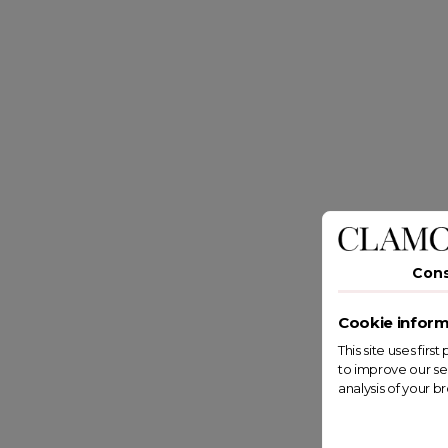
Con
Cookie inform
This site uses fir
to improve our se
analysis of your b