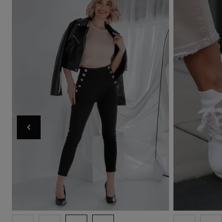
Product avail
Ad