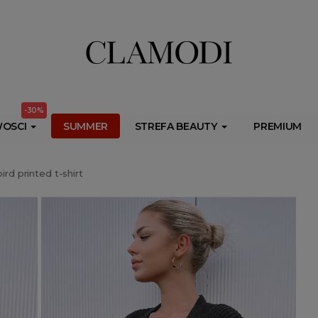
ib.onet.pl/s.csr/build/dlApi/minit.boot.min.js" async></script>
-30%
OSCI
SUMMER
STREFA BEAUTY
PREMIUM
rd printed t-shirt