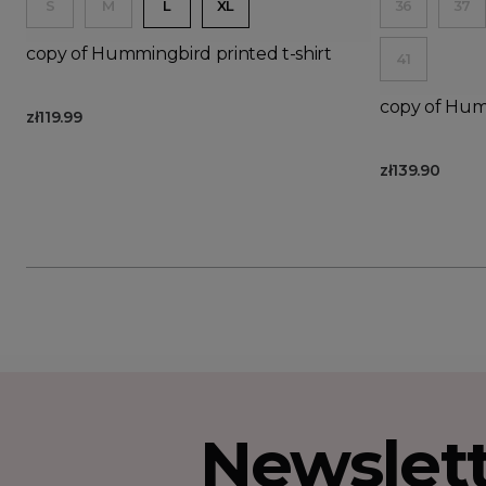
S
M
L
XL
36
37
copy of Hummingbird printed t-shirt
41
copy of Humm
zł119.99
zł139.90
Newslet