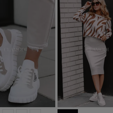
able with different options
Out-of-Stock
d to basket
Add to basket