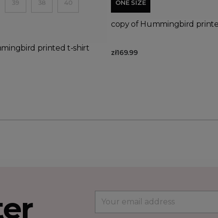
39
38
40
ONE SIZE
copy of Hummingbird printed
ingbird printed t-shirt
zł169.99
ter