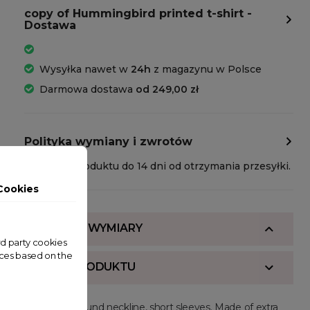
copy of Hummingbird printed t-shirt -
Dostawa
Wysyłka nawet w
24h
z magazynu w Polsce
Darmowa dostawa
od 249,00 zł
Polityka wymiany i zwrotów
Zwrot produktu do 14 dni od otrzymania przesyłki.
Cookies
SKŁAD I WYMIARY
ird party cookies
nces based on the
OPIS PRODUKTU
Regular fit, round neckline, short sleeves. Made of extra