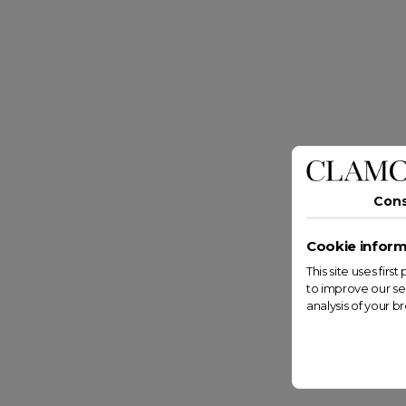
Con
Cookie inform
This site uses fir
to improve our se
analysis of your b