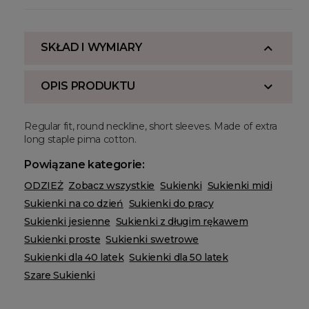
SKŁAD I WYMIARY
OPIS PRODUKTU
Regular fit, round neckline, short sleeves. Made of extra
long staple pima cotton.
Powiązane kategorie:
ODZIEŻ
Zobacz wszystkie
Sukienki
Sukienki midi
Sukienki na co dzień
Sukienki do pracy
Sukienki jesienne
Sukienki z długim rękawem
Sukienki proste
Sukienki swetrowe
Sukienki dla 40 latek
Sukienki dla 50 latek
Szare Sukienki