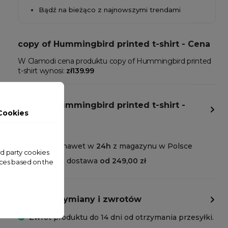
Bądź na bieżąco z najnowszymi trendami
copy of Hummingbird printed t-shirt - Cena
W Clamodi cena produktu copy of Hummingbird printed
t-shirt wynosi:
zł139.99
copy of Hummingbird printed t-shirt -
Cookies
Dostawa
Wysyłka nawet w
24h
z magazynu w Polsce
ird party cookies
Darmowa dostawa
od 249,00 zł
nces based on the
Polityka wymiany i zwrotów
Zwrot produktu do 14 dni od otrzymania przesyłki.