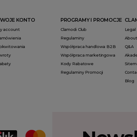
WOJE KONTO
PROGRAMY I PROMOCJE
CLA
y account
Clamodi Club
Legal
amówienia
Regulaminy
About
okwitowania
Współpraca handlowa B2B
Q&A
wroty
Współpraca marketingowa
Akad
abaty
Kody Rabatowe
Sitem
Regulaminy Promocji
Conta
Blog