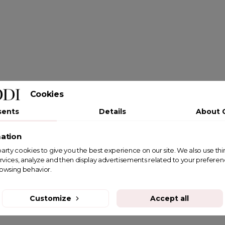
Cookies
sents
Details
About 
ation
st party cookies to give you the best experience on our site. We also use th
rvices, analyze and then display advertisements related to your prefere
rowsing behavior.
Customize
Accept all