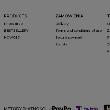
PRODUCTS
ZAMÓWIENIA
T
Prices drop
Delivery
M
BESTSELLERY
Terms and conditions of use
Z
NOWOŚCI
Secure payment
P
Zwroty
Z
R
METODY PŁATNOŚCI