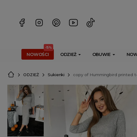
<script> dlApi = { cmd: [] }; </script> <script src="https://l
-15%
NOWOŚCI
ODZIEŻ
OBUWIE
NOW
ODZIEŻ
Sukienki
copy of Hummingbird printed t-