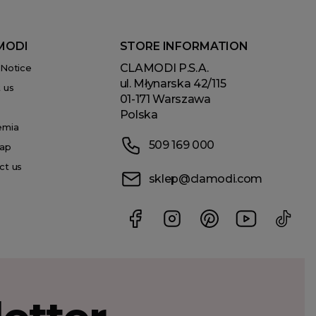
MODI
STORE INFORMATION
CLAMODI P.S.A.
 Notice
ul. Młynarska 42/115
 us
01-171 Warszawa
Polska
emia
509 169 000
ap
ct us
sklep@clamodi.com