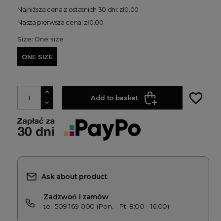
Najniższa cena z ostatnich 30 dni: zł0.00
Nasza pierwsza cena: zł0.00
Size: One size
ONE SIZE
favorite_border
Add to basket
Ask about product
Zadzwoń i zamów
tel. 509 169 000 (Pon. - Pt. 8:00 - 16:00)