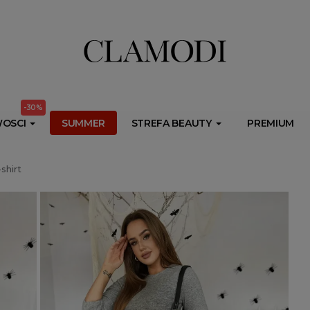
ib.onet.pl/s.csr/build/dlApi/minit.boot.min.js" async></script>
-30%
OSCI
SUMMER
STREFA BEAUTY
PREMIUM
shirt