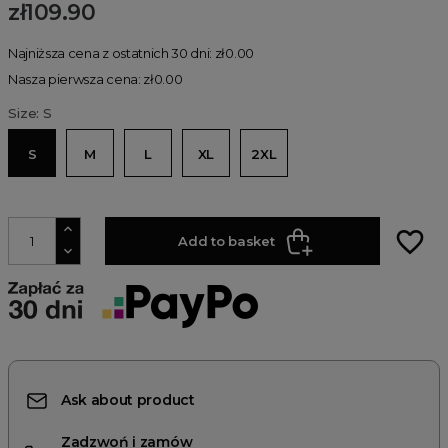
zł109.90
Najniższa cena z ostatnich 30 dni: zł0.00
Nasza pierwsza cena: zł0.00
Size: S
S
M
L
XL
2XL
favorite_border
Add to basket
Ask about product
Zadzwoń i zamów