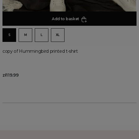
Add to basket
S
M
L
XL
copy of Hummingbird printed t-shirt
zł119.99