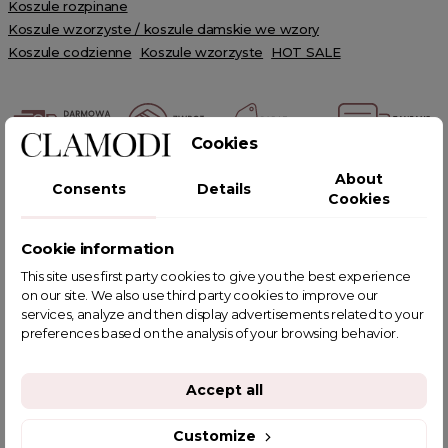
Koszule rozpinane
Koszule wzorzyste / koszule damskie we wzory
Koszule codzienne
Koszule wzorzyste
HOT SALE
Cookies
About
POWIĄZANE TAGI
Consents
Details
Cookies
Cookie information
This site uses first party cookies to give you the best experience
on our site. We also use third party cookies to improve our
YOU MIGHT ALSO LIKE
services, analyze and then display advertisements related to your
preferences based on the analysis of your browsing behavior.
Accept all
Customize