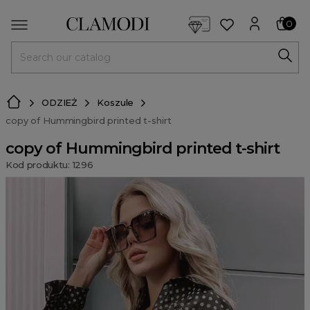
<script> dlApi = { cmd: [] }; </script> <script src="https://l
0
MENU
ODZIEŻ
Koszule
copy of Hummingbird printed t-shirt
copy of Hummingbird printed t-shirt
Kod produktu: 1296