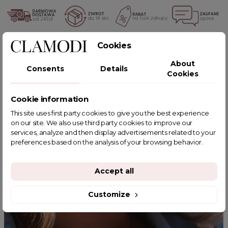
Cookies
POWIĄZANE TAGI
About
Consents
Details
Cookies
Cookie information
YOU MIGHT ALSO LIKE
This site uses first party cookies to give you the best experience
on our site. We also use third party cookies to improve our
services, analyze and then display advertisements related to your
preferences based on the analysis of your browsing behavior.
Accept all
Customize