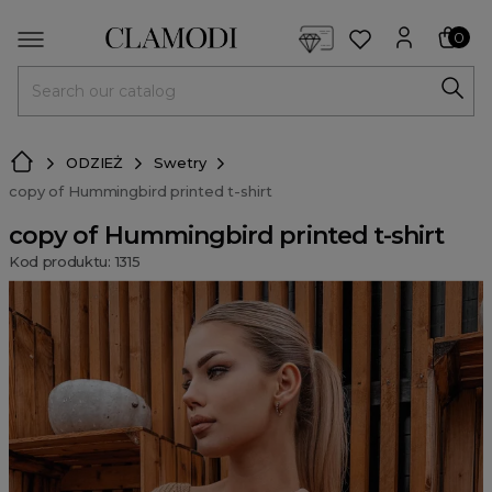
<script> dlApi = { cmd: [] }; </script> <script src="https://l
0
MENU
ODZIEŻ
Swetry
copy of Hummingbird printed t-shirt
copy of Hummingbird printed t-shirt
Kod produktu: 1315