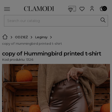
<script> dlApi = { cmd: [] }; </script> <script src="https://l
0
MENU
ODZIEŻ
Leginsy
copy of Hummingbird printed t-shirt
copy of Hummingbird printed t-shirt
Kod produktu: 1326