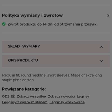
Polityka wymiany i zwrotów
Zwrot produktu do 14 dni od otrzymania przesyłki.
SKŁAD I WYMIARY
OPIS PRODUKTU
Regular fit, round neckline, short sleeves. Made of extra long
staple pima cotton.
Powiązane kategorie:
ODZIEŻ
Zobacz wszystkie
Zobacz nowości
Leginsy
Legginsy z wysokim stanem
Legginsy woskowane