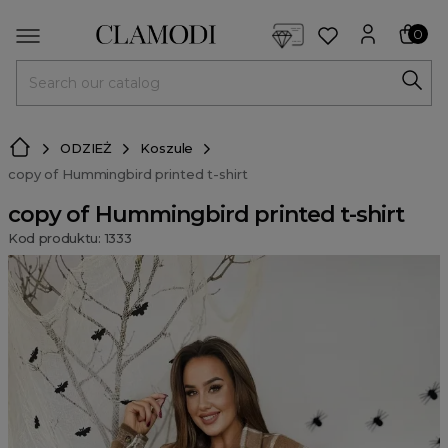
<script> dlApi = { cmd: [] }; </script> <script src="https://l
0
MENU
ODZIEŻ
Koszule
copy of Hummingbird printed t-shirt
copy of Hummingbird printed t-shirt
Kod produktu: 1333