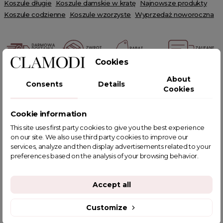
Koszule długie
Koszule damskie w kratę
Najnowsze produkty
Koszule codzienne
Koszule wzorzyste
Wyprzedaż noworoczna
Cookies
POWIĄZANE TAGI
About
Consents
Details
Cookies
Cookie information
This site uses first party cookies to give you the best experience
YOU MIGHT ALSO LIKE
on our site. We also use third party cookies to improve our
services, analyze and then display advertisements related to your
preferences based on the analysis of your browsing behavior.
Accept all
Customize