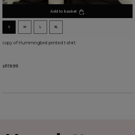
Add to basket
S
M
L
XL
copy of Hummingbird printed t-shirt
zł119.99