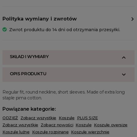
Polityka wymiany i zwrotów
Zwrot produktu do 14 dni od otrzymania przesyłki.
SKŁAD I WYMIARY
OPIS PRODUKTU
Regular fit, round neckline, short sleeves. Made of extra long
staple pima cotton.
Powiązane kategorie:
ODZIEŻ
Zobacz wszystkie
Koszule
PLUS SIZE
Zobacz wszystkie
Zobacz nowości
Koszule
Koszule oversize
Koszule luźne
Koszule rozpinane
Koszule wierzchnie