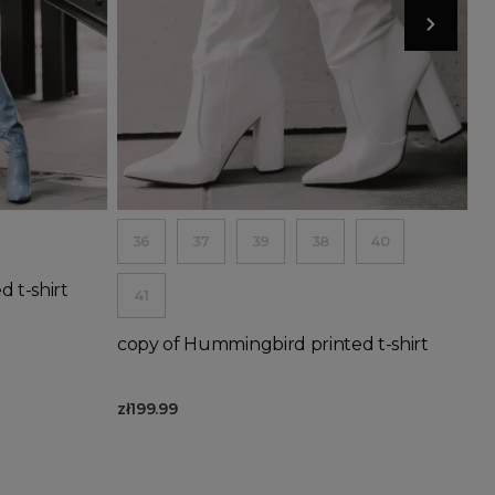
Add to basket
36
37
39
38
40
 t-shirt
41
copy of Hummingbird printed t-shirt
zł199.99