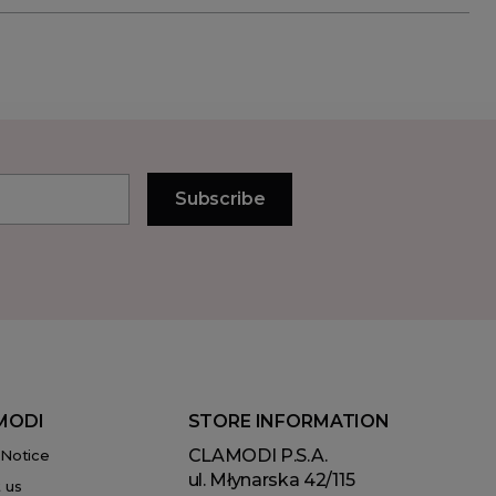
MODI
STORE INFORMATION
CLAMODI P.S.A.
 Notice
ul. Młynarska 42/115
 us