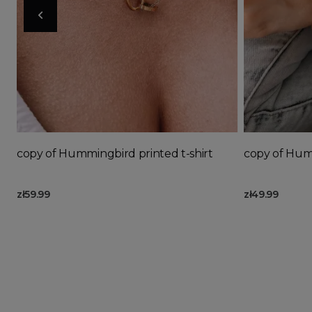
Ad
copy of Hummingbird printed t-shirt
copy of Humm
zł59.99
zł49.99