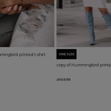
d to basket
Add to basket
ONE SIZE
ingbird printed t-shirt
copy of Hummingbird printed
zł149.99