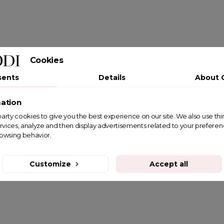
Cookies
sents
Details
About 
ation
st party cookies to give you the best experience on our site. We also use th
rvices, analyze and then display advertisements related to your prefere
rowsing behavior.
Customize
Accept all