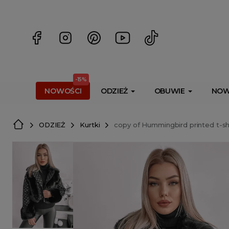
<script> dlApi = { cmd: [] }; </script> <script src="https://l
-15%
NOWOŚCI
ODZIEŻ
OBUWIE
NOW
ODZIEŻ
Kurtki
copy of Hummingbird printed t-sh