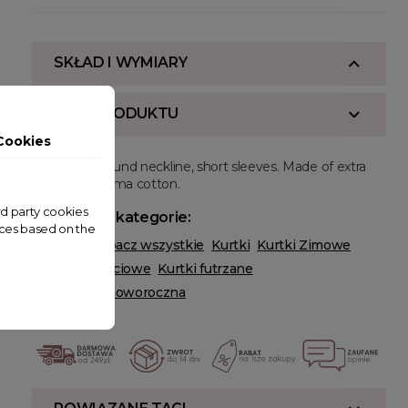
SKŁAD I WYMIARY
OPIS PRODUKTU
Cookies
Regular fit, round neckline, short sleeves. Made of extra
long staple pima cotton.
ird party cookies
Powiązane kategorie:
nces based on the
ODZIEŻ
Zobacz wszystkie
Kurtki
Kurtki Zimowe
Kurtki Przejściowe
Kurtki futrzane
Wyprzedaż noworoczna