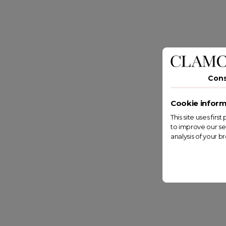
Con
Cookie inform
This site uses fir
to improve our se
analysis of your b