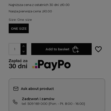
Najniższa cena z ostatnich 30 dni: zł0.00
Nasza pierwsza cena: zł0.00
Size: One size
ONE SIZE
favorite_border
Add to basket
Ask about product
Zadzwoń i zamów
tel. 509 169 000 (Pon. - Pt. 8:00 - 16:00)