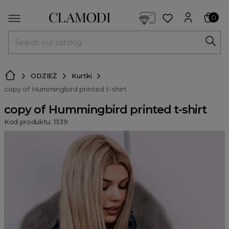
<script> dlApi = { cmd: [] }; </script> <script src="https://l
0
MENU
ODZIEŻ
Kurtki
copy of Hummingbird printed t-shirt
copy of Hummingbird printed t-shirt
Kod produktu: 1339