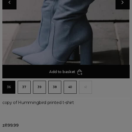
Add to basket
36
37
39
38
40
41
copy of Hummingbird printed t-shirt
zł199.99