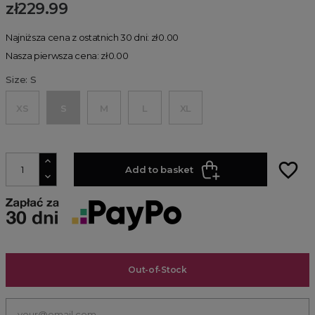
zł229.99
Najniższa cena z ostatnich 30 dni: zł0.00
Nasza pierwsza cena: zł0.00
Size: S
XS
S
M
L
XL
favorite_border
Add to basket
Out-of-Stock