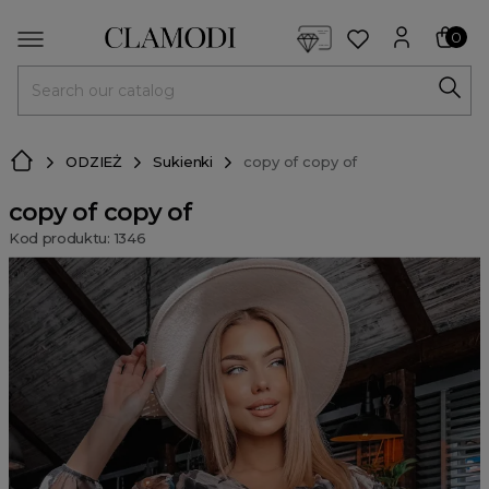
<script> dlApi = { cmd: [] }; </script> <script src="https://l
0
MENU
ODZIEŻ
Sukienki
copy of copy of
copy of copy of
Kod produktu: 1346