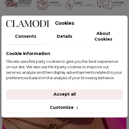
POWIĄZANE TAGI
Cookies
About
Consents
Details
Cookies
Cookie information
YOU MIGHT ALSO LIKE
This site uses first party cookies to give you the best experience
on our site. We also use third party cookies to improve our
services, analyze and then display advertisements related to your
preferences based on the analysis of your browsing behavior.
Accept all
Customize