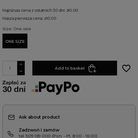
Najniższa cena z ostatnich 30 dni: zł0.00
Nasza pierwsza cena: zł0.00
Size: One size
ONE SIZE
favorite_border
Add to basket
Ask about product
Zadzwoń i zamów
tel. 509 169 000 (Pon. - Pt. 8:00 - 16:00)