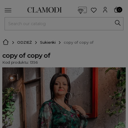
<script> dlApi = { cmd: [] }; </script> <script src="https://l
0
MENU
ODZIEŻ
Sukienki
copy of copy of
copy of copy of
Kod produktu: 1356