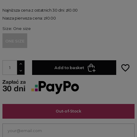
Najniższa cena z ostatnich 30 dni: zł0.00
Nasza pierwsza cena: zł0.00
Size: One size
ONE SIZE
favorite_border
Add to basket
Out-of-Stock