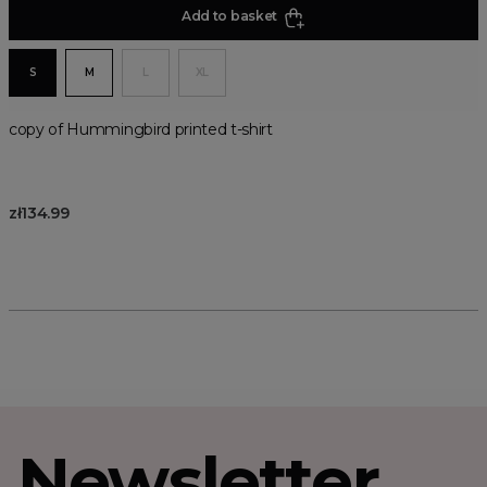
Add to basket
S
M
L
XL
copy of Hummingbird printed t-shirt
zł134.99
Newsletter