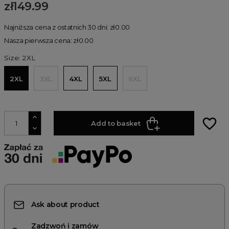
zł149.99
Najniższa cena z ostatnich 30 dni: zł0.00
Nasza pierwsza cena: zł0.00
Size: 2XL
2XL
3XL
4XL
5XL
6XL
favorite_border
Add to basket
Ask about product
Zadzwoń i zamów