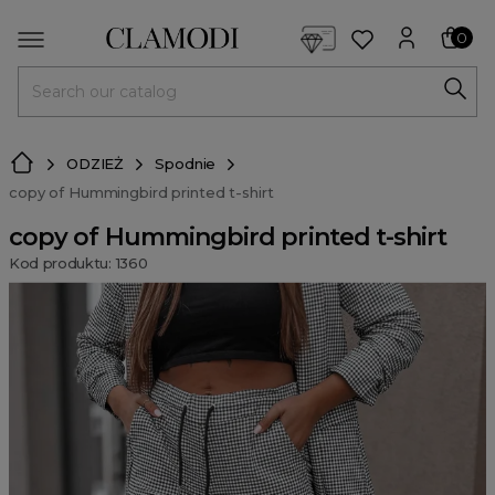
<script> dlApi = { cmd: [] }; </script> <script src="https://l
0
MENU
ODZIEŻ
Spodnie
copy of Hummingbird printed t-shirt
copy of Hummingbird printed t-shirt
Kod produktu: 1360