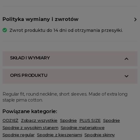
Polityka wymiany i zwrotów
Zwrot produktu do 14 dni od otrzymania przesyłki.
SKŁAD I WYMIARY
OPIS PRODUKTU
Regular fit, round neckline, short sleeves. Made of extra long
staple pima cotton.
Powiązane kategorie:
ODZIEŻ
Zobacz wszystkie
Spodnie
PLUS SIZE
Spodnie
Spodnie z wysokim stanem
Spodnie materiałowe
Spodnie regular
Spodnie z kieszeniami
Spodnie skinny