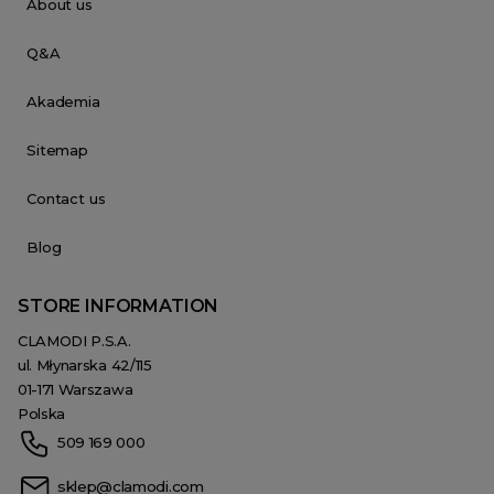
About us
Q&A
Akademia
Sitemap
Contact us
Blog
STORE INFORMATION
CLAMODI P.S.A.
ul. Młynarska 42/115
01-171 Warszawa
Polska
509 169 000
sklep@clamodi.com