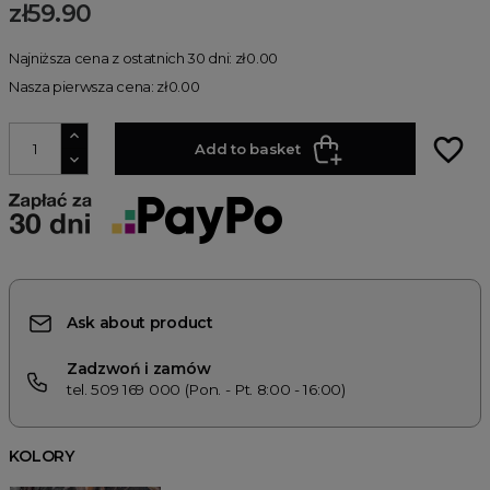
zł59.90
Najniższa cena z ostatnich 30 dni: zł0.00
Nasza pierwsza cena: zł0.00
favorite_border
Add to basket
Ask about product
Zadzwoń i zamów
tel. 509 169 000 (Pon. - Pt. 8:00 - 16:00)
KOLORY