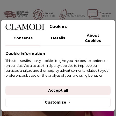
Cookies
POWIĄZANE TAGI
About
Consents
Details
Cookies
Cookie information
YOU MIGHT ALSO LIKE
This site uses first party cookies to give you the best experience
on our site. We also use third party cookies to improve our
services, analyze and then display advertisements related to your
preferences based on the analysis of your browsing behavior.
Accept all
Customize