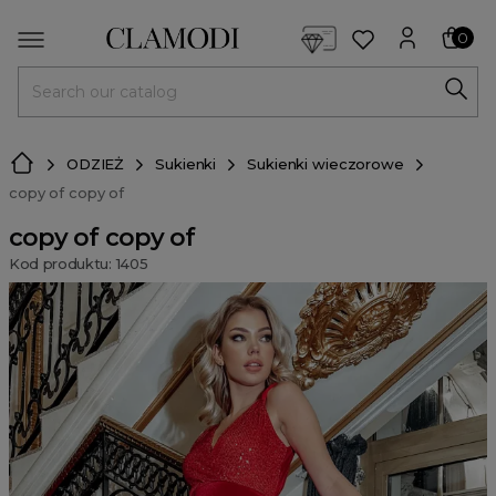
<script> dlApi = { cmd: [] }; </script> <script src="https://l
0
MENU
ODZIEŻ
Sukienki
Sukienki wieczorowe
copy of copy of
copy of copy of
Kod produktu: 1405