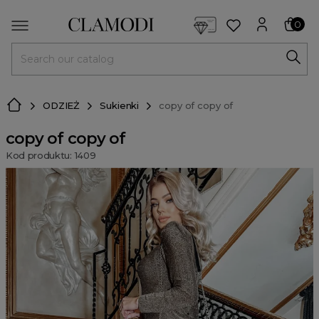
<script> dlApi = { cmd: [] }; </script> <script src="https://l
0
MENU
ODZIEŻ
Sukienki
copy of copy of
copy of copy of
Kod produktu: 1409