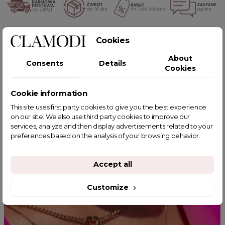
POWIĄZANE TAGI
Cookies
About
Consents
Details
Cookies
Cookie information
YOU MIGHT ALSO LIKE
This site uses first party cookies to give you the best experience
on our site. We also use third party cookies to improve our
services, analyze and then display advertisements related to your
preferences based on the analysis of your browsing behavior.
Accept all
Customize