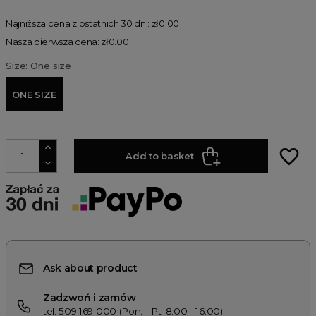
Najniższa cena z ostatnich 30 dni: zł0.00
Nasza pierwsza cena: zł0.00
Size: One size
ONE SIZE
favorite_border
Add to basket
Ask about product
Zadzwoń i zamów
tel. 509 169 000 (Pon. - Pt. 8:00 - 16:00)