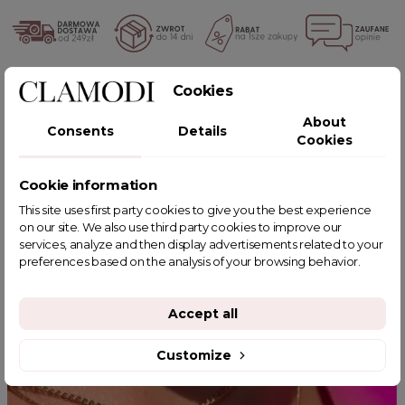
POWIĄZANE TAGI
Cookies
About
Consents
Details
Cookies
Cookie information
YOU MIGHT ALSO LIKE
This site uses first party cookies to give you the best experience
on our site. We also use third party cookies to improve our
services, analyze and then display advertisements related to your
preferences based on the analysis of your browsing behavior.
Accept all
Customize