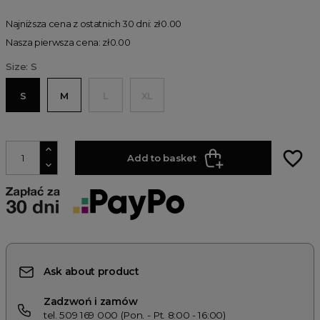
Najniższa cena z ostatnich 30 dni: zł0.00
Nasza pierwsza cena: zł0.00
Size: S
S
M
L
XL
favorite_border
Add to basket
Ask about product
Zadzwoń i zamów
tel. 509 169 000 (Pon. - Pt. 8:00 - 16:00)