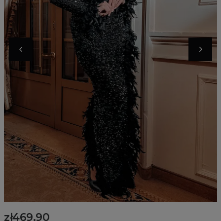
zł469.90