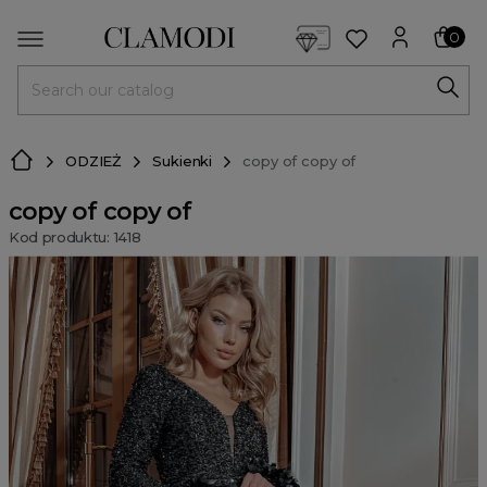
<script> dlApi = { cmd: [] }; </script> <script src="https://l
0
MENU
ODZIEŻ
Sukienki
copy of copy of
copy of copy of
Kod produktu: 1418